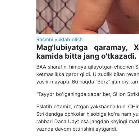
Rasmni yuklab olish
Mag'lubiyatga qaramay, 
kamida bitta jang o'tkazadi.
BAA sharafini himoya qilayotgan chechen SH
ketmaslikka qaror qildi. U zudlik bilan rev
yashirmayapti. Bu haqda "Borz" ijtimoiy ta
"Tayyor bo'lganingda xabar ber, SHon Strik
Eslatib o'tamiz, o'tgan yakshanba kuni CH
Striklendga ochkolar hisobiga ko'ra ham yu
rahbari Dana Uayt esa jangdan keyingi matb
vaznda davom ettirishini aytgandi.