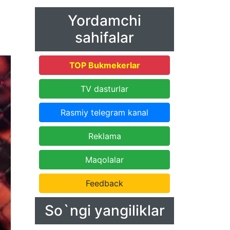
Yordamchi
sahifalar
TOP Bukmekerlar
TV dasturlar
Rasmiy telegram kanal
Reklama
Maqolalar
Feedback
So`ngi yangiliklar