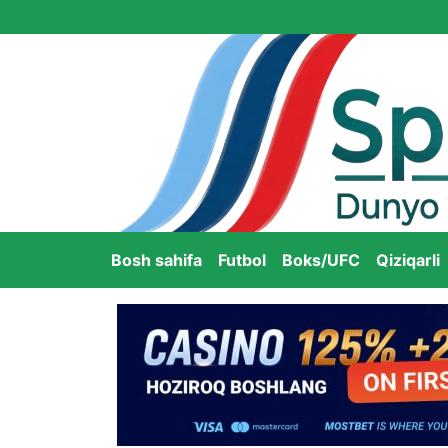
Bosh sahifa
Futbol
Boks/UFC
Qiziqarli