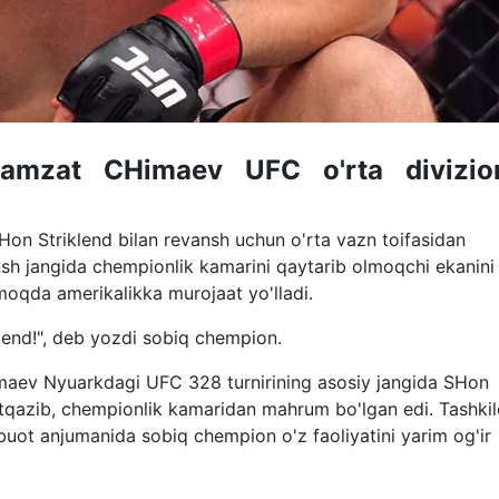
Xamzat CHimaev UFC o'rta divizio
on Striklend bilan revansh uchun o'rta vazn toifasidan
ansh jangida chempionlik kamarini qaytarib olmoqchi ekanini
rmoqda amerikalikka murojaat yo'lladi.
lend!", deb yozdi sobiq chempion.
imaev Nyuarkdagi UFC 328 turnirining asosiy jangida SHon
tqazib, chempionlik kamaridan mahrum bo'lgan edi. Tashkil
uot anjumanida sobiq chempion o'z faoliyatini yarim og'ir