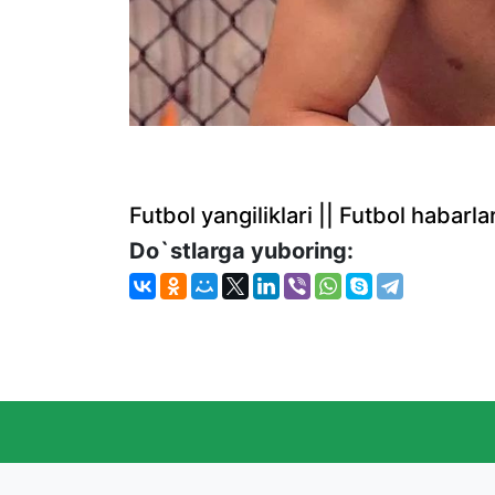
Futbol yangiliklari || Futbol haba
Do`stlarga yuboring: