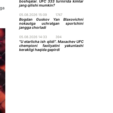
boshqalar. UFC 333 turnirida kimlar
jang qilishi mumkin?
nga
05.08.2026 15:09
1747
Bogdan Guskov Yan Blaxovichni
nokautga uchratgan sportchini
jangga chorladi
05.08.2026 14:33
394
"U etarlicha ish qildi". Maxachev UFC
chempioni faoliyatini yakunlashi
kerakligi haqida gapirdi