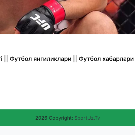
rlari || Футбол янгиликлари || Футбол хабарлари
2026 Copyright:
SportUz.Tv