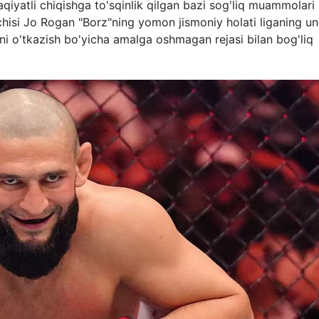
iyatli chiqishga to'sqinlik qilgan bazi sog'liq muammolari
hisi Jo Rogan "Borz"ning yomon jismoniy holati liganing u
ini o'tkazish bo'yicha amalga oshmagan rejasi bilan bog'liq