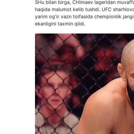
SHu bilan birga, CHimaev lageridan muvaffaq
haqida malumot kelib tushdi. UFC sharhlovc
yarim og'ir vazn toifasida chempionlik jang
ekanligini taxmin qildi.