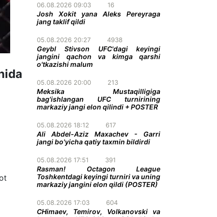
06.08.2026 09:03
16
Josh Xokit yana Aleks Pereyraga
jang taklif qildi
05.08.2026 20:27
4938
Geybl Stivson UFC'dagi keyingi
jangini qachon va kimga qarshi
o'tkazishi malum
nida
05.08.2026 20:00
213
Meksika Mustaqilligiga
bag'ishlangan UFC turnirining
markaziy jangi elon qilindi + POSTER
05.08.2026 18:12
617
Ali Abdel-Aziz Maxachev - Garri
jangi bo'yicha qatiy taxmin bildirdi
05.08.2026 17:51
391
Rasman! Octagon League
Toshkentdagi keyingi turniri va uning
ot
markaziy jangini elon qildi (POSTER)
05.08.2026 17:03
604
CHimaev, Temirov, Volkanovski va