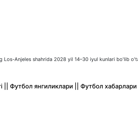
 Los-Anjeles shahrida 2028 yil 14–30 iyul kunlari bo'lib o't
rlari || Футбол янгиликлари || Футбол хабарлари