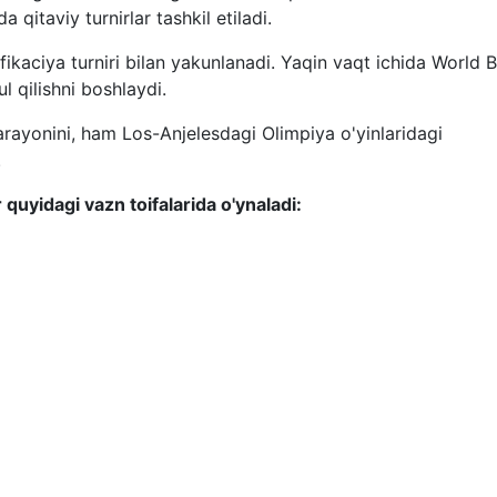
itaviy turnirlar tashkil etiladi.
ifikaciya turniri bilan yakunlanadi. Yaqin vaqt ichida World 
 qilishni boshlaydi.
arayonini, ham Los-Anjelesdagi Olimpiya o'yinlaridagi
.
uyidagi vazn toifalarida o'ynaladi: