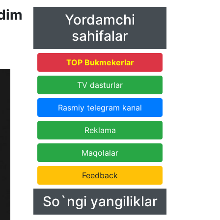
dim
Yordamchi
sahifalar
TOP Bukmekerlar
TV dasturlar
Rasmiy telegram kanal
Reklama
Maqolalar
Feedback
So`ngi yangiliklar