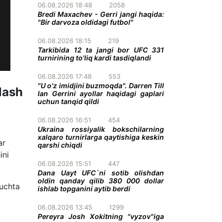
06.08.2026 18:48
2058
Bredi Maxachev - Gerri jangi haqida:
"Bir darvoza oldidagi futbol"
06.08.2026 18:15
219
Tarkibida 12 ta jangi bor UFC 331
turnirining to'liq kardi tasdiqlandi
06.08.2026 17:48
553
"U o'z imidjini buzmoqda". Darren Till
lash
Ian Gerrini ayollar haqidagi gaplari
uchun tanqid qildi
06.08.2026 16:51
454
Ukraina rossiyalik bokschilarning
xalqaro turnirlarga qaytishiga keskin
ar
qarshi chiqdi
ini
06.08.2026 15:51
447
Dana Uayt UFC`ni sotib olishdan
oldin qanday qilib 380 000 dollar
 uchta
ishlab topganini aytib berdi
06.08.2026 13:45
1299
Pereyra Josh Xokitning "vyzov"iga