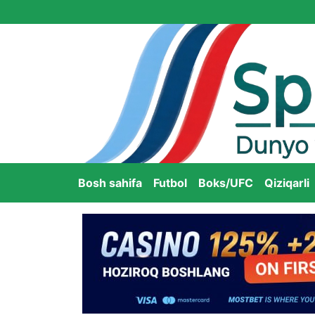
Bosh sahifa
Futbol
Boks/UFC
Qiziqarli