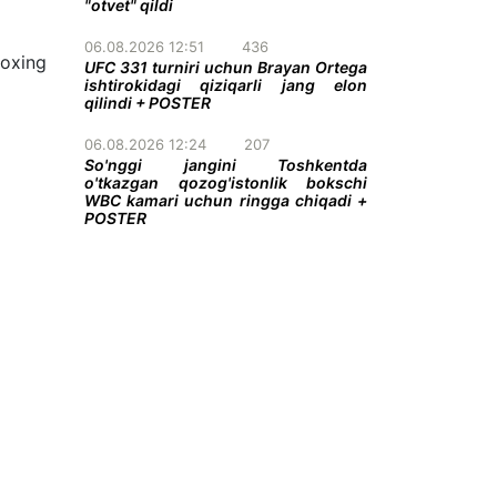
"otvet" qildi
06.08.2026 12:51
436
Boxing
UFC 331 turniri uchun Brayan Ortega
ishtirokidagi qiziqarli jang elon
qilindi + POSTER
06.08.2026 12:24
207
So'nggi jangini Toshkentda
o'tkazgan qozog'istonlik bokschi
WBC kamari uchun ringga chiqadi +
POSTER