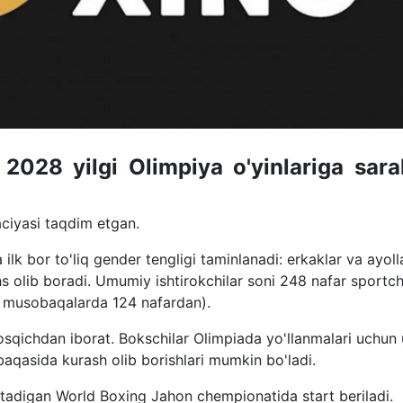
 2028 yilgi Olimpiya o'yinlariga sara
ciyasi taqdim etgan.
lk bor to'liq gender tengligi taminlanadi: erkaklar va ayoll
s olib boradi. Umumiy ishtirokchilar soni 248 nafar sportch
agi musobaqalarda 124 nafardan).
bosqichdan iborat. Bokschilar Olimpiada yo'llanmalari uchun
baqasida kurash olib borishlari mumkin bo'ladi.
'tadigan World Boxing Jahon chempionatida start beriladi.