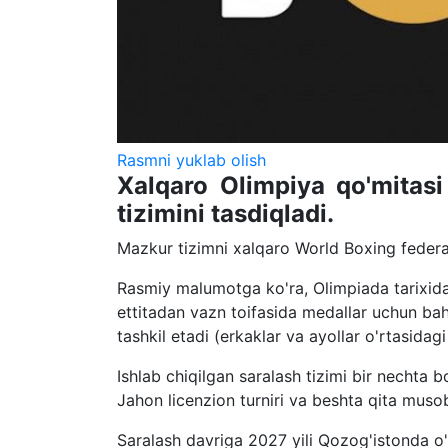
Rasmni yuklab olish
Xalqaro Olimpiya qo'mitasi
tizimini tasdiqladi.
Mazkur tizimni xalqaro World Boxing federa
Rasmiy malumotga ko'ra, Olimpiada tarixida i
ettitadan vazn toifasida medallar uchun bah
tashkil etadi (erkaklar va ayollar o'rtasid
Ishlab chiqilgan saralash tizimi bir nechta 
Jahon licenzion turniri va beshta qita muso
Saralash davriga 2027 yili Qozog'istonda o