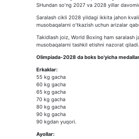
SHundan so'ng 2027 va 2028 yillar davomida q
Saralash cikli 2028 yildagi ikkita jahon kval
musobaqalarni o'tkazish uchun arizalar qabul
Takidlash joiz, World Boxing ham saralash j
musobaqalarni tashkil etishni nazorat qiladi
Olimpiada-2028 da boks bo'yicha medallar q
Erkaklar:
55 kg gacha
60 kg gacha
65 kg gacha
70 kg gacha
80 kg gacha
90 kg gacha
90 kgdan yuqori.
Ayollar: