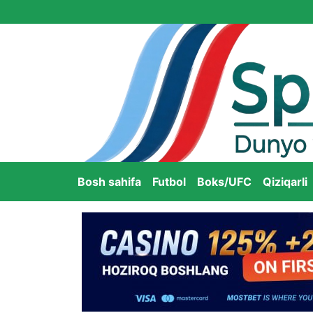
Bosh sahifa
Futbol
Boks/UFC
Qiziqarli