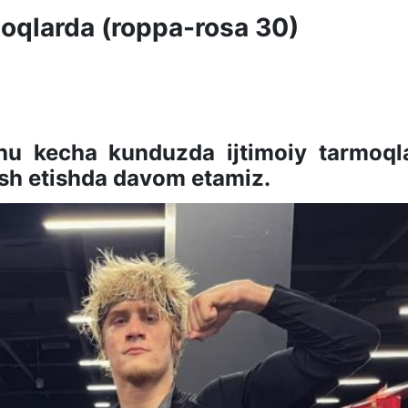
moqlarda (roppa-rosa 30)
hu kecha kunduzda ijtimoiy tarmoql
ish etishda davom etamiz.