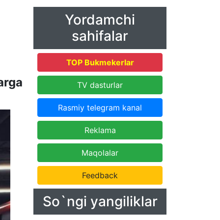
Yordamchi
sahifalar
TOP Bukmekerlar
arga
TV dasturlar
Rasmiy telegram kanal
Reklama
Maqolalar
Feedback
So`ngi yangiliklar