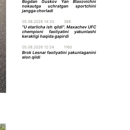
Bogdan Guskov Yan Blaxovichni
nokautga uchratgan sportchini
jangga chorladi
05.08.2026 14:33
388
"U etarlicha ish qildi". Maxachev UFC
chempioni faoliyatini yakunlashi
kerakligi haqida gapirdi
05.08.2026 12:24
1160
Brok Lesnar faoliyatini yakunlaganini
elon qildi