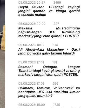
05.08.2026 20:27
3499
Geybl Stivson UFC'dagi keyingi
jangini qachon va kimga qarshi
o'tkazishi malum
05.08.2026 20:00
207
Meksika Mustaqilligiga
bag'ishlangan UFC turnirining
markaziy jangi elon qilindi + POSTER
05.08.2026 18:12
614
Ali Abdel-Aziz Maxachev - Garri
jangi bo'yicha qatiy taxmin bildirdi
05.08.2026 17:51
181
Rasman! Octagon League
Toshkentdagi keyingi turniri va uning
markaziy jangini elon qildi (POSTER)
05.08.2026 17:03
598
CHimaev, Temirov, Volkanovski va
boshqalar. UFC 333 turnirida kimlar
jang qilishi mumkin?
05.08.2026 15:09
1735