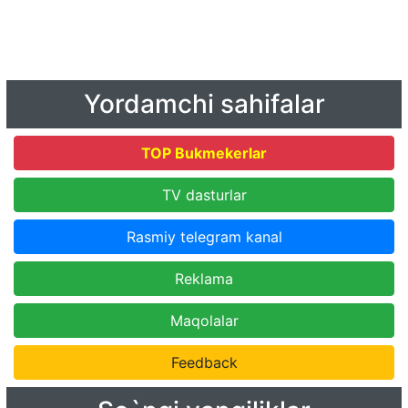
Yordamchi sahifalar
TOP Bukmekerlar
TV dasturlar
Rasmiy telegram kanal
Reklama
Maqolalar
Feedback