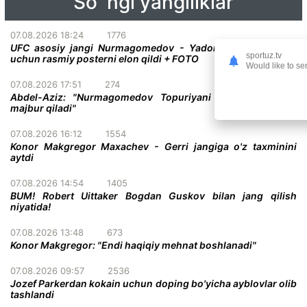
So`ngi yangiliklar
07.08.2026 18:24
1776
UFC asosiy jangi Nurmagomedov - Yadong bo'lgan turnir
sportuz.tv
uchun rasmiy posterni elon qildi + FOTO
Would like to se
07.08.2026 17:51
274
Abdel-Aziz: "Nurmagomedov Topuriyani taslim bo'lishga
majbur qiladi"
07.08.2026 16:12
1554
Konor Makgregor Maxachev - Gerri jangiga o'z taxminini
aytdi
07.08.2026 14:54
1405
BUM! Robert Uittaker Bogdan Guskov bilan jang qilish
niyatida!
07.08.2026 13:48
673
Konor Makgregor: "Endi haqiqiy mehnat boshlanadi"
07.08.2026 09:57
2536
Jozef Parkerdan kokain uchun doping bo'yicha ayblovlar olib
tashlandi