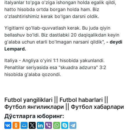
italyanlar to'pga o'ziga ishongan holda egalik qildi,
hatto hisobda ortda borgan holda ham. Biz
o'zlashtirishimiz kerak bo'lgan darsni oldik.
Yigitlarni qo'llab-quvvatlash kerak. Bu juda qiyin
bellashuv bo'ldi. Biz dastlabki 20 daqiqalikdan keyin
g'alaba uchun etarli bo'lmagan narsani qildik",
- deydi
Lempard.
Italiya - Angliya o'yini 1:1 hisobida yakunlandi.
Penaltilar seriyasida esa "skuadra adzurra" 3:2
hisobida g'alaba qozondi.
Futbol yangiliklari || Futbol habarlari ||
Футбол янгиликлари || Футбол хабарлари
Дўстларга юборинг: