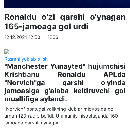
Ronaldu o'zi qarshi o'ynagan
165-jamoaga gol urdi
12.12.2021 12:50
1206
Rasmni yuklab olish
"Manchester Yunayted" hujumchisi
Krishtianu Ronaldu APLda
"Norvich"ga qarshi o'yinda
jamoasiga g'alaba keltiruvchi gol
muallifiga aylandi.
"Norvich" portugaliyalikning klublar miqyosida gol
urgan 120-raqib bo'ldi. U umumiy hisoblaganda 160
jamoaga qarshi o'ynagan.