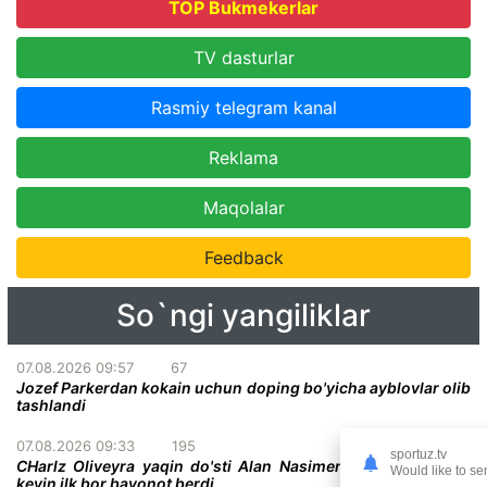
TOP Bukmekerlar
TV dasturlar
Rasmiy telegram kanal
Reklama
Maqolalar
Feedback
So`ngi yangiliklar
07.08.2026 09:57
67
Jozef Parkerdan kokain uchun doping bo'yicha ayblovlar olib
tashlandi
07.08.2026 09:33
195
sportuz.tv
CHarlz Oliveyra yaqin do'sti Alan Nasimentoning vafotidan
Would like to se
keyin ilk bor bayonot berdi