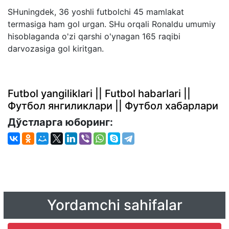
SHuningdek, 36 yoshli futbolchi 45 mamlakat
termasiga ham gol urgan. SHu orqali Ronaldu umumiy
hisoblaganda o'zi qarshi o'ynagan 165 raqibi
darvozasiga gol kiritgan.
Futbol yangiliklari || Futbol habarlari ||
Футбол янгиликлари || Футбол хабарлари
Дўстларга юборинг:
Yordamchi sahifalar