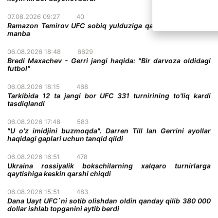
07.08.2026 09:27
40
Ramazon Temirov UFC sobiq yulduziga qarshi jang qiladi -
manba
06.08.2026 18:48
6629
Bredi Maxachev - Gerri jangi haqida: "Bir darvoza oldidagi
futbol"
06.08.2026 18:15
468
Tarkibida 12 ta jangi bor UFC 331 turnirining to'liq kardi
tasdiqlandi
06.08.2026 17:48
583
"U o'z imidjini buzmoqda". Darren Till Ian Gerrini ayollar
haqidagi gaplari uchun tanqid qildi
06.08.2026 16:51
478
Ukraina rossiyalik bokschilarning xalqaro turnirlarga
qaytishiga keskin qarshi chiqdi
06.08.2026 15:51
483
Dana Uayt UFC`ni sotib olishdan oldin qanday qilib 380 000
dollar ishlab topganini aytib berdi