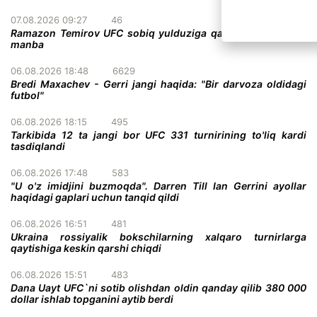
07.08.2026 09:27
46
Ramazon Temirov UFC sobiq yulduziga qarshi jang qiladi -
manba
06.08.2026 18:48
6629
Bredi Maxachev - Gerri jangi haqida: "Bir darvoza oldidagi
futbol"
06.08.2026 18:15
495
Tarkibida 12 ta jangi bor UFC 331 turnirining to'liq kardi
tasdiqlandi
06.08.2026 17:48
583
"U o'z imidjini buzmoqda". Darren Till Ian Gerrini ayollar
haqidagi gaplari uchun tanqid qildi
06.08.2026 16:51
481
Ukraina rossiyalik bokschilarning xalqaro turnirlarga
qaytishiga keskin qarshi chiqdi
06.08.2026 15:51
483
Dana Uayt UFC`ni sotib olishdan oldin qanday qilib 380 000
dollar ishlab topganini aytib berdi