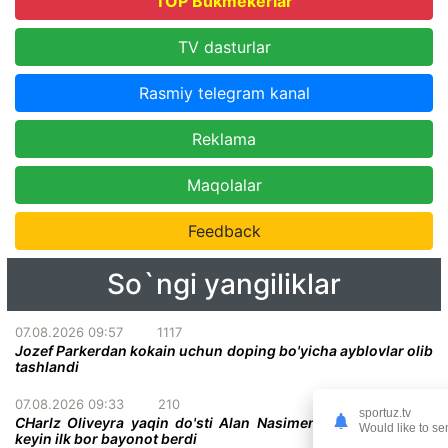
TOP Bukmekerlar
TV dasturlar
Rasmiy telegram kanal
Reklama
Maqolalar
Feedback
So`ngi yangiliklar
07.08.2026 09:57
1117
Jozef Parkerdan kokain uchun doping bo'yicha ayblovlar olib
tashlandi
07.08.2026 09:33
210
sportuz.tv
CHarlz Oliveyra yaqin do'sti Alan Nasimentoning vafotidan
Would like to se
keyin ilk bor bayonot berdi