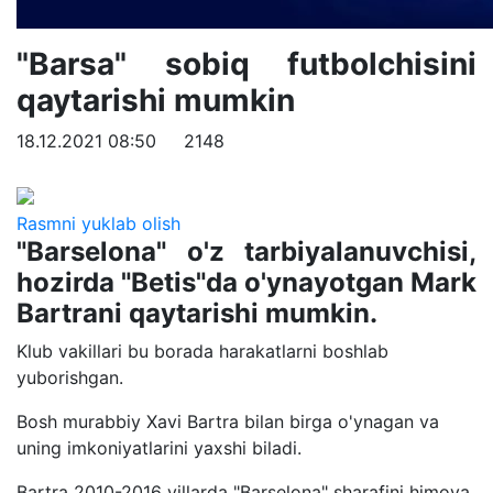
"Barsa" sobiq futbolchisini
qaytarishi mumkin
18.12.2021 08:50
2148
Rasmni yuklab olish
"Barselona" o'z tarbiyalanuvchisi,
hozirda "Betis"da o'ynayotgan Mark
Bartrani qaytarishi mumkin.
Klub vakillari bu borada harakatlarni boshlab
yuborishgan.
Bosh murabbiy Xavi Bartra bilan birga o'ynagan va
uning imkoniyatlarini yaxshi biladi.
Bartra 2010-2016 yillarda "Barselona" sharafini himoya