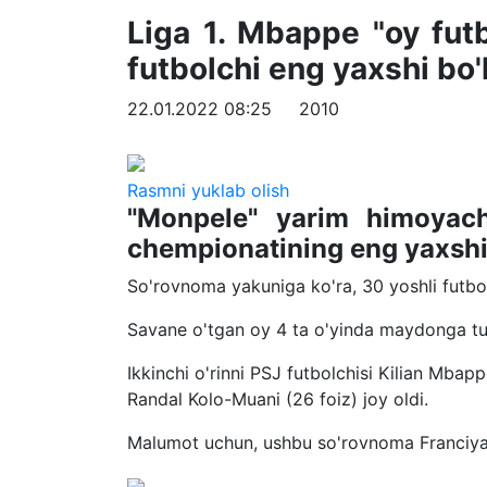
Liga 1. Mbappe "oy futbo
futbolchi eng yaxshi bo'
22.01.2022 08:25
2010
Rasmni yuklab olish
"Monpele" yarim himoyach
chempionatining eng yaxshi f
So'rovnoma yakuniga ko'ra, 30 yoshli futbol
Savane o'tgan oy 4 ta o'yinda maydonga tush
Ikkinchi o'rinni PSJ futbolchisi Kilian Mbap
Randal Kolo-Muani (26 foiz) joy oldi.
Malumot uchun, ushbu so'rovnoma Franciya p