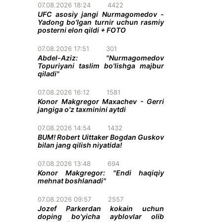
07.08.2026 18:24
4422
UFC asosiy jangi Nurmagomedov -
Yadong bo'lgan turnir uchun rasmiy
posterni elon qildi + FOTO
07.08.2026 17:51
301
Abdel-Aziz: "Nurmagomedov
Topuriyani taslim bo'lishga majbur
qiladi"
07.08.2026 16:12
1581
Konor Makgregor Maxachev - Gerri
jangiga o'z taxminini aytdi
07.08.2026 14:54
1432
BUM! Robert Uittaker Bogdan Guskov
bilan jang qilish niyatida!
07.08.2026 13:48
694
Konor Makgregor: "Endi haqiqiy
mehnat boshlanadi"
07.08.2026 09:57
2557
Jozef Parkerdan kokain uchun
doping bo'yicha ayblovlar olib