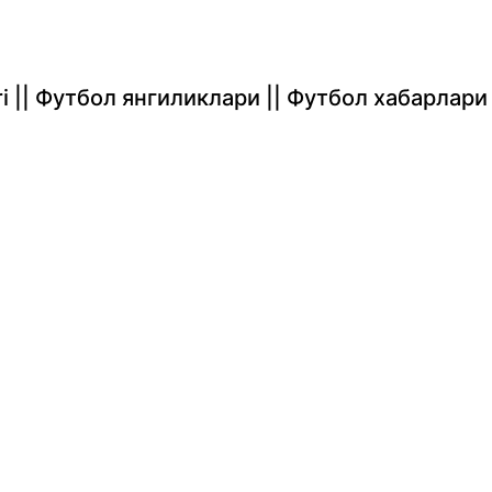
rlari || Футбол янгиликлари || Футбол хабарлари