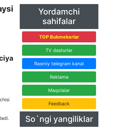
aysi
Yordamchi
sahifalar
TOP Bukmekerlar
TV dasturlar
ciya
Rasmiy telegram kanal
Reklama
Maqolalar
chisi
Feedback
So`ngi yangiliklar
ladi.