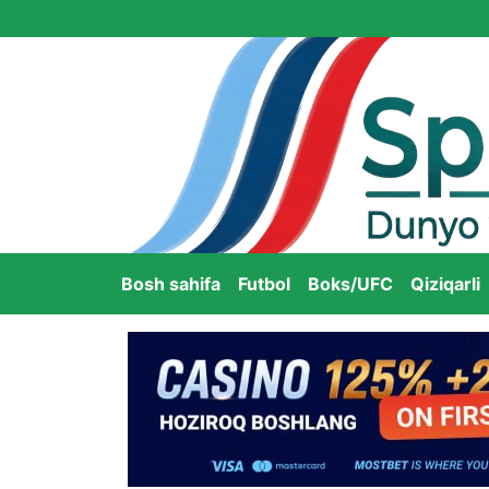
Bosh sahifa
Futbol
Boks/UFC
Qiziqarli