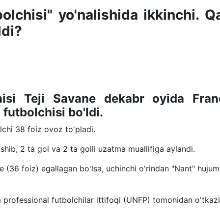
lchisi" yo'nalishida ikkinchi. Q
ldi?
isi Teji Savane dekabr oyida Fran
utbolchisi bo'ldi.
chi 38 foiz ovoz to'pladi.
ib, 2 ta gol va 2 ta golli uzatma muallifiga aylandi.
pe (36 foiz) egallagan bo'lsa, uchinchi o'rindan "Nant" hujum
rofessional futbolchilar ittifoqi (UNFP) tomonidan o'tkazi