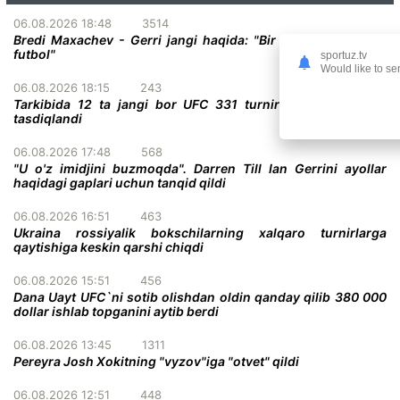
06.08.2026 18:48
3514
Bredi Maxachev - Gerri jangi haqida: "Bir darvoza oldidagi
futbol"
sportuz.tv
Would like to se
06.08.2026 18:15
243
Tarkibida 12 ta jangi bor UFC 331 turnirining to'liq kardi
tasdiqlandi
06.08.2026 17:48
568
"U o'z imidjini buzmoqda". Darren Till Ian Gerrini ayollar
haqidagi gaplari uchun tanqid qildi
06.08.2026 16:51
463
Ukraina rossiyalik bokschilarning xalqaro turnirlarga
qaytishiga keskin qarshi chiqdi
06.08.2026 15:51
456
Dana Uayt UFC`ni sotib olishdan oldin qanday qilib 380 000
dollar ishlab topganini aytib berdi
06.08.2026 13:45
1311
Pereyra Josh Xokitning "vyzov"iga "otvet" qildi
06.08.2026 12:51
448