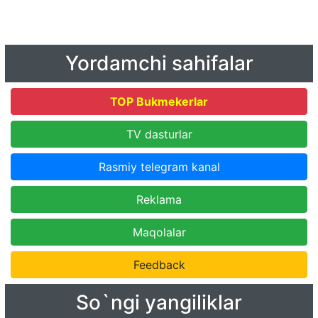
Yordamchi sahifalar
TOP Bukmekerlar
TV dasturlar
Rasmiy telegram kanal
Reklama
Maqolalar
Feedback
So`ngi yangiliklar