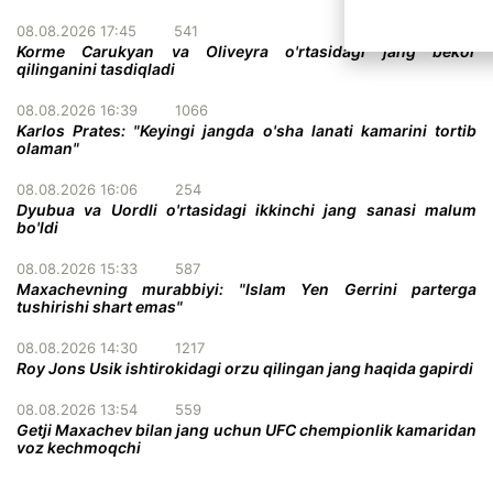
08.08.2026 17:45
541
Korme Carukyan va Oliveyra o'rtasidagi jang bekor
qilinganini tasdiqladi
08.08.2026 16:39
1066
Karlos Prates: "Keyingi jangda o'sha lanati kamarini tortib
olaman"
08.08.2026 16:06
254
Dyubua va Uordli o'rtasidagi ikkinchi jang sanasi malum
bo'ldi
08.08.2026 15:33
587
Maxachevning murabbiyi: "Islam Yen Gerrini parterga
tushirishi shart emas"
08.08.2026 14:30
1217
Roy Jons Usik ishtirokidagi orzu qilingan jang haqida gapirdi
08.08.2026 13:54
559
Getji Maxachev bilan jang uchun UFC chempionlik kamaridan
voz kechmoqchi