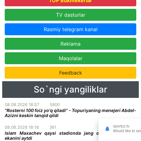
TOP Bukmekerlar
TV dasturlar
Rasmiy telegram kanal
Reklama
Maqolalar
Feedback
So`ngi yangiliklar
08.08.2026 18:57
5800
"Rosterni 100 foiz yo'q qiladi" - Topuriyaning menejeri Abdel-
Azizni keskin tanqid qildi
sportuz.tv
08.08.2026 18:18
361
Would like to se
Islam Maxachev qaysi stadionda jang o'tkazish istagida
ekanini aytdi