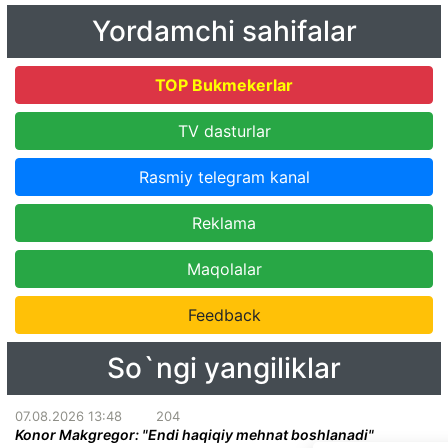
Yordamchi sahifalar
TOP Bukmekerlar
TV dasturlar
Rasmiy telegram kanal
Reklama
Maqolalar
Feedback
So`ngi yangiliklar
07.08.2026 13:48
204
Konor Makgregor: "Endi haqiqiy mehnat boshlanadi"