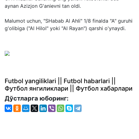
aynan Azizjon G'anievni tan oldi.
Malumot uchun, "SHabab Al Ahli" 1/8 finalda "A" guruhi
g'olibiga ("Al Hilol" yoki "Al Rayan") qarshi o'ynaydi.
Futbol yangiliklari || Futbol habarlari ||
Футбол янгиликлари || Футбол хабарлари
Дўстларга юборинг: