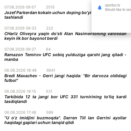
sportuz.tv
07.08.2026 09:57
2515
Would like to se
Jozef Parkerdan kokain uchun doping bo'yicha ayblovlar olib
tashlandi
07.08.2026 09:33
222
CHarlz Oliveyra yaqin do'sti Alan Nasimentoning vafotidan
keyin ilk bor bayonot berdi
07.08.2026 09:27
64
Ramazon Temirov UFC sobiq yulduziga qarshi jang qiladi -
manba
06.08.2026 18:48
6641
Bredi Maxachev - Gerri jangi haqida: "Bir darvoza oldidagi
futbol"
06.08.2026 18:15
531
Tarkibida 12 ta jangi bor UFC 331 turnirining to'liq kardi
tasdiqlandi
06.08.2026 17:48
589
"U o'z imidjini buzmoqda". Darren Till Ian Gerrini ayollar
haqidagi gaplari uchun tanqid qildi