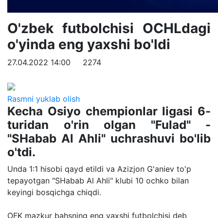
O'zbek futbolchisi OCHLdagi
o'yinda eng yaxshi bo'ldi
27.04.2022 14:00
2274
Rasmni yuklab olish
Kecha Osiyo chempionlar ligasi 6-
turidan o'rin olgan "Fulad" -
"SHabab Al Ahli" uchrashuvi bo'lib
o'tdi.
Unda 1:1 hisobi qayd etildi va Azizjon G'aniev to'p
tepayotgan "SHabab Al Ahli" klubi 10 ochko bilan
keyingi bosqichga chiqdi.
OFK mazkur bahsning eng yaxshi futbolchisi deb