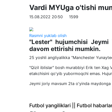
Vardi MYUga o'tishi mu
15.08.2022 20:50
1599
Rasmni yuklab olish
"Lester" hujumchisi Jeymi 
davom ettirishi mumkin.
25 yoshli angliyalikka "Manchester Yunayted
"Qizil iblislar" bosh murabbiyi Erik ten Xag
etakchisini qo'yib yubormoqchi emas. Huju
Jeymi joriy mavsum 2ta o'yinda maydonga 
Futbol yangiliklari || Futbol haba