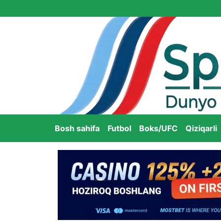
Bosh sahifa
Futbol
Boks/UFC
Qiziqarli