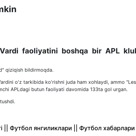
mkin
Vardi faoliyatini boshqa bir APL klu
" qiziqish bildirmoqda.
 Vardini o'z tarkibida ko'rishni juda ham xohlaydi, ammo "Les
mchi APLdagi butun faoliyati davomida 133ta gol urgan.
tushdi.
rlari || Футбол янгиликлари || Футбол хабарлари