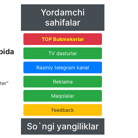
Yordamchi
sahifalar
TOP Bukmekerlar
bida
TV dasturlar
Rasmiy telegram kanal
Reklama
ter"
Maqolalar
Feedback
So`ngi yangiliklar