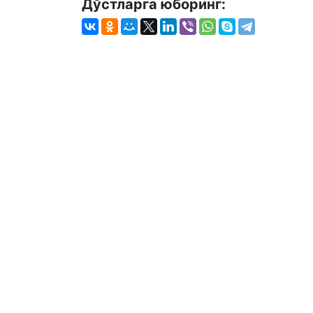
Дўстларга юборинг: