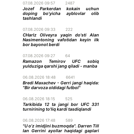
07.08.2026 09:57
2487
Jozef Parkerdan kokain uchun
doping bo'yicha ayblovlar olib
tashlandi
07.08.2026 09:33
222
CHarlz Oliveyra yaqin do'sti Alan
Nasimentoning vafotidan keyin ilk
bor bayonot berdi
07.08.2026 09:27
64
Ramazon Temirov UFC sobiq
yulduziga qarshi jang qiladi - manba
06.08.2026 18:48
6641
Bredi Maxachev - Gerri jangi haqida:
"Bir darvoza oldidagi futbol"
06.08.2026 18:15
525
Tarkibida 12 ta jangi bor UFC 331
turnirining to'liq kardi tasdiqlandi
06.08.2026 17:48
589
"U o'z imidjini buzmoqda". Darren Till
Ian Gerrini ayollar haqidagi gaplari