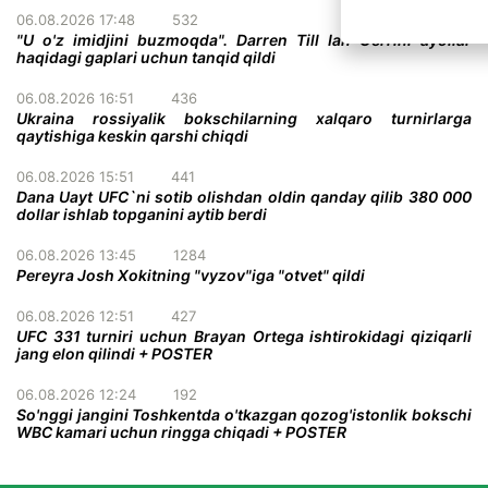
06.08.2026 17:48
532
"U o'z imidjini buzmoqda". Darren Till Ian Gerrini ayollar
haqidagi gaplari uchun tanqid qildi
06.08.2026 16:51
436
Ukraina rossiyalik bokschilarning xalqaro turnirlarga
qaytishiga keskin qarshi chiqdi
06.08.2026 15:51
441
Dana Uayt UFC`ni sotib olishdan oldin qanday qilib 380 000
dollar ishlab topganini aytib berdi
06.08.2026 13:45
1284
Pereyra Josh Xokitning "vyzov"iga "otvet" qildi
06.08.2026 12:51
427
UFC 331 turniri uchun Brayan Ortega ishtirokidagi qiziqarli
jang elon qilindi + POSTER
06.08.2026 12:24
192
So'nggi jangini Toshkentda o'tkazgan qozog'istonlik bokschi
WBC kamari uchun ringga chiqadi + POSTER