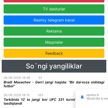
TV dasturlar
Rasmiy telegram kanal
Reklama
Maqolalar
Feedback
So`ngi yangiliklar
06.08.2026 18:48
32
Bredi Maxachev - Gerri jangi haqida: "Bir darvoza oldidagi
futbol"
06.08.2026 18:15
183
sportuz.tv
Would like to se
Tarkibida 12 ta jangi bor UFC 331 turnirining to'liq kardi
tasdiqlandi