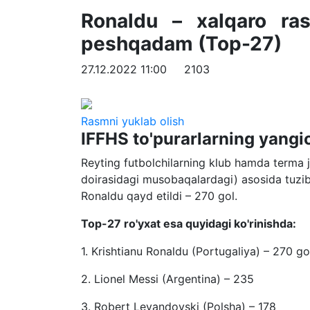
Ronaldu – xalqaro ras
peshqadam (Top-27)
27.12.2022 11:00
2103
Rasmni yuklab olish
IFFHS to'purarlarning yangic
Reyting futbolchilarning klub hamda terma j
doirasidagi musobaqalardagi) asosida tuzib 
Ronaldu qayd etildi – 270 gol.
Top-27 ro'yxat esa quyidagi ko'rinishda:
1. Krishtianu Ronaldu (Portugaliya) – 270 go
2. Lionel Messi (Argentina) – 235
3. Robert Levandovski (Polsha) – 178