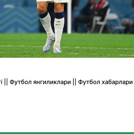
rlari || Футбол янгиликлари || Футбол хабарлари