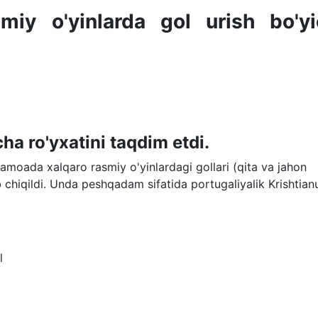
miy o'yinlarda gol urish bo'y
ha ro'yxatini taqdim etdi.
amoada xalqaro rasmiy o'yinlardagi gollari (qita va jahon
chiqildi. Unda peshqadam sifatida portugaliyalik Krishtian
l