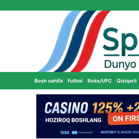
Bosh sahifa
Futbol
Boks/UFC
Qiziqarli