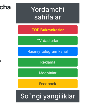
icha
Yordamchi
sahifalar
TOP Bukmekerlar
TV dasturlar
Rasmiy telegram kanal
u
Reklama
Maqolalar
Feedback
So`ngi yangiliklar