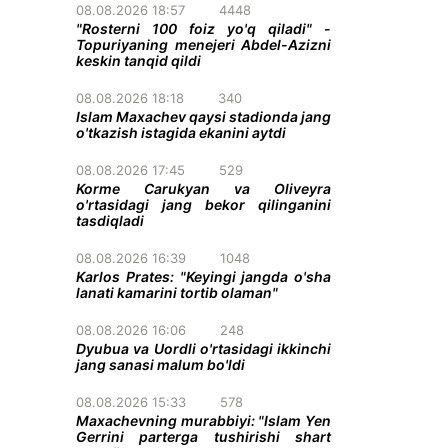
08.08.2026 18:57
4448
"Rosterni 100 foiz yo'q qiladi" -
Topuriyaning menejeri Abdel-Azizni
keskin tanqid qildi
08.08.2026 18:18
340
Islam Maxachev qaysi stadionda jang
o'tkazish istagida ekanini aytdi
08.08.2026 17:45
529
Korme Carukyan va Oliveyra
o'rtasidagi jang bekor qilinganini
tasdiqladi
08.08.2026 16:39
1048
Karlos Prates: "Keyingi jangda o'sha
lanati kamarini tortib olaman"
08.08.2026 16:06
248
Dyubua va Uordli o'rtasidagi ikkinchi
jang sanasi malum bo'ldi
08.08.2026 15:33
578
Maxachevning murabbiyi: "Islam Yen
Gerrini parterga tushirishi shart