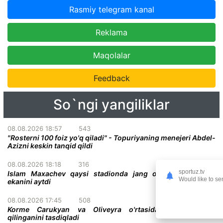
Rasmiy telegram kanal
Reklama
Maqolalar
Feedback
So`ngi yangiliklar
08.08.2026 18:57
543
"Rosterni 100 foiz yo'q qiladi" - Topuriyaning menejeri Abdel-
Azizni keskin tanqid qildi
08.08.2026 18:18
316
sportuz.tv
Islam Maxachev qaysi stadionda jang o'tkazish istagida
Would like to se
ekanini aytdi
08.08.2026 17:45
508
Korme Carukyan va Oliveyra o'rtasidagi jang bekor
qilinganini tasdiqladi