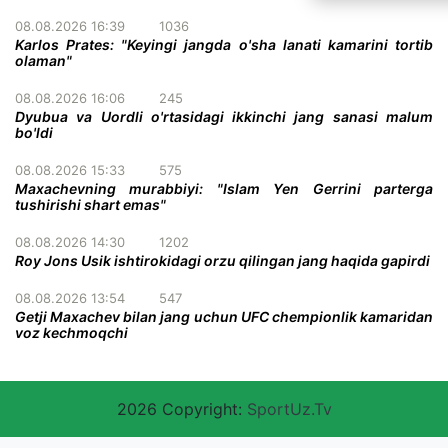
08.08.2026 16:39
1036
Karlos Prates: "Keyingi jangda o'sha lanati kamarini tortib
olaman"
08.08.2026 16:06
245
Dyubua va Uordli o'rtasidagi ikkinchi jang sanasi malum
bo'ldi
08.08.2026 15:33
575
Maxachevning murabbiyi: "Islam Yen Gerrini parterga
tushirishi shart emas"
08.08.2026 14:30
1202
Roy Jons Usik ishtirokidagi orzu qilingan jang haqida gapirdi
08.08.2026 13:54
547
Getji Maxachev bilan jang uchun UFC chempionlik kamaridan
voz kechmoqchi
2026 Copyright:
SportUz.Tv