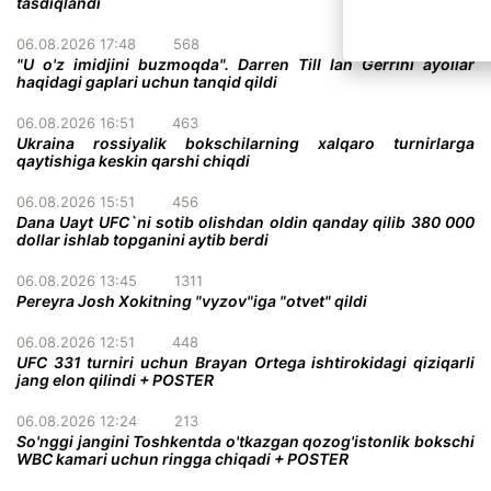
tasdiqlandi
06.08.2026 17:48
568
"U o'z imidjini buzmoqda". Darren Till Ian Gerrini ayollar
haqidagi gaplari uchun tanqid qildi
06.08.2026 16:51
463
Ukraina rossiyalik bokschilarning xalqaro turnirlarga
qaytishiga keskin qarshi chiqdi
06.08.2026 15:51
456
Dana Uayt UFC`ni sotib olishdan oldin qanday qilib 380 000
dollar ishlab topganini aytib berdi
06.08.2026 13:45
1311
Pereyra Josh Xokitning "vyzov"iga "otvet" qildi
06.08.2026 12:51
448
UFC 331 turniri uchun Brayan Ortega ishtirokidagi qiziqarli
jang elon qilindi + POSTER
06.08.2026 12:24
213
So'nggi jangini Toshkentda o'tkazgan qozog'istonlik bokschi
WBC kamari uchun ringga chiqadi + POSTER