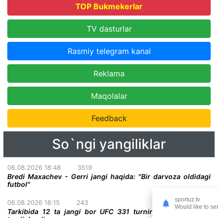
TOP Bukmekerlar
TV dasturlar
Rasmiy telegram kanal
Reklama
Maqolalar
Feedback
So`ngi yangiliklar
06.08.2026 18:48
3519
Bredi Maxachev - Gerri jangi haqida: "Bir darvoza oldidagi
futbol"
sportuz.tv
06.08.2026 18:15
243
Would like to se
Tarkibida 12 ta jangi bor UFC 331 turnirining to'liq kardi