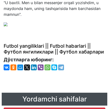
"U baxtli. Men u bilan messenjer orqali yozishdim, u
maydonda ham, uning tashqarisida ham barchasidan
mamnun".
Futbol yangiliklari || Futbol habarlari ||
Футбол янгиликлари || Футбол хабарлари
Дўстларга юборинг:
Yordamchi sahifalar