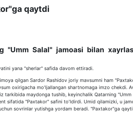
or"ga qaytdi
ing "Umm Salal" jamoasi bilan xayrlas
tini yana "sherlar" safida davom ettiradi.
himoya qilgan Sardor Rashidov joriy mavsumni ham "Paxtak
avsum oxirigacha mo'ljallangan shartnomaga imzo chekdi. A
 tarkibida maydonga tushib, keyinchalik Qatarning "Umm 
nt sifatida "Paxtakor" safini to'ldirdi. Umid qilamizki, u ja
" uchun sovrinlar yutishga yordam beradi. "Paxtakor"ga qayt