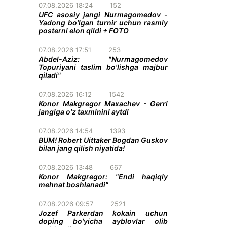
07.08.2026 18:24
152
UFC asosiy jangi Nurmagomedov -
Yadong bo'lgan turnir uchun rasmiy
posterni elon qildi + FOTO
07.08.2026 17:51
253
Abdel-Aziz: "Nurmagomedov
Topuriyani taslim bo'lishga majbur
qiladi"
07.08.2026 16:12
1542
Konor Makgregor Maxachev - Gerri
jangiga o'z taxminini aytdi
07.08.2026 14:54
1393
BUM! Robert Uittaker Bogdan Guskov
bilan jang qilish niyatida!
07.08.2026 13:48
667
Konor Makgregor: "Endi haqiqiy
mehnat boshlanadi"
07.08.2026 09:57
2521
Jozef Parkerdan kokain uchun
doping bo'yicha ayblovlar olib