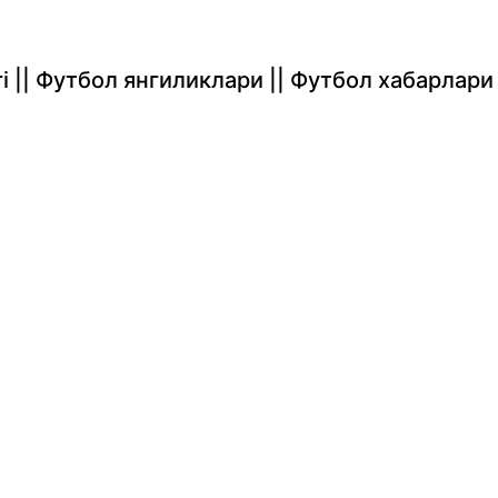
rlari || Футбол янгиликлари || Футбол хабарлари