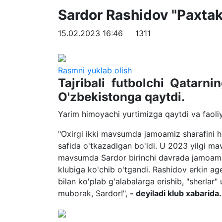
Sardor Rashidov "Paxtak
15.02.2023 16:46
1311
Rasmni yuklab olish
Tajribali futbolchi Qatarn
O'zbekistonga qaytdi.
Yarim himoyachi yurtimizga qaytdi va faoliya
"Oxirgi ikki mavsumda jamoamiz sharafini 
safida o'tkazadigan bo'ldi. U 2023 yilgi m
mavsumda Sardor birinchi davrada jamoamiz
klubiga ko'chib o'tgandi. Rashidov erkin age
bilan ko'plab g'alabalarga erishib, "sherlar
muborak, Sardor!",
- deyiladi klub xabarida.