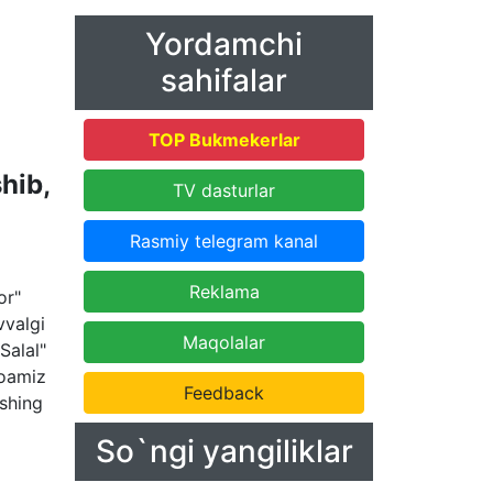
Yordamchi
sahifalar
TOP Bukmekerlar
hib,
TV dasturlar
Rasmiy telegram kanal
Reklama
or"
vvalgi
Maqolalar
Salal"
moamiz
Feedback
ishing
So`ngi yangiliklar