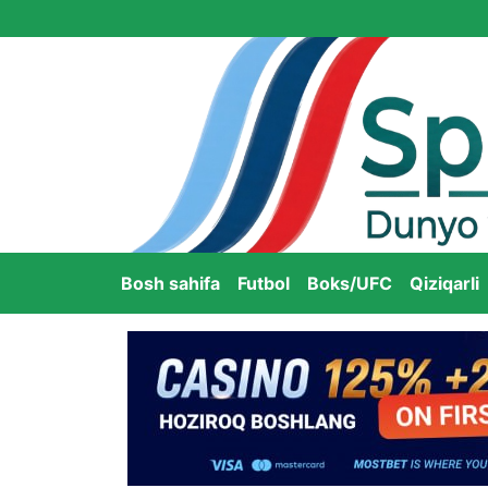
Bosh sahifa
Futbol
Boks/UFC
Qiziqarli