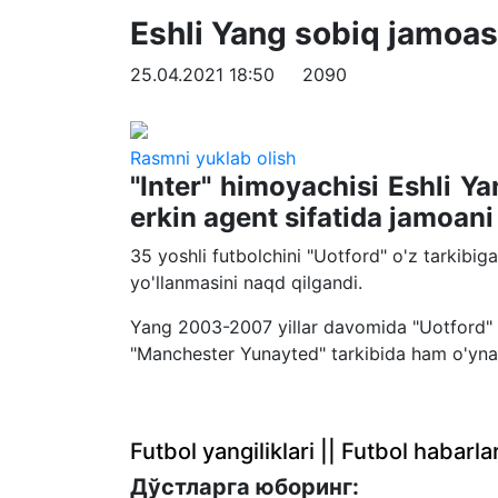
Eshli Yang sobiq jamoa
25.04.2021 18:50
2090
Rasmni yuklab olish
"Inter" himoyachisi Eshli 
erkin agent sifatida jamoani
35 yoshli futbolchini "Uotford" o'z tarkibi
yo'llanmasini naqd qilgandi.
Yang 2003-2007 yillar davomida "Uotford" t
"Manchester Yunayted" tarkibida ham o'ynad
Futbol yangiliklari || Futbol haba
Дўстларга юборинг: