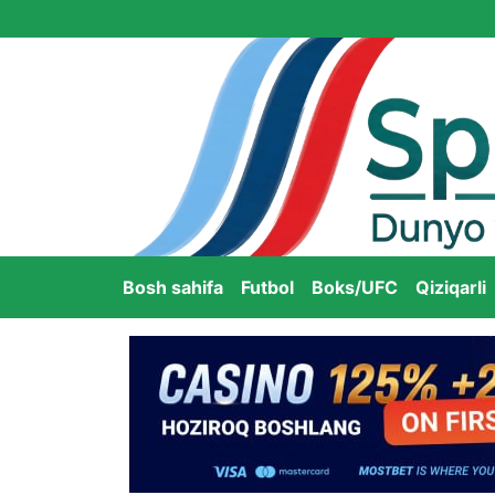
Bosh sahifa
Futbol
Boks/UFC
Qiziqarli