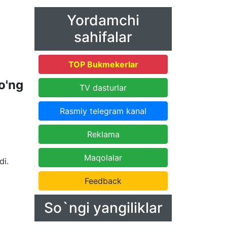
Yordamchi
sahifalar
TOP Bukmekerlar
o'ng
TV dasturlar
Rasmiy telegram kanal
Reklama
Maqolalar
di.
Feedback
So`ngi yangiliklar