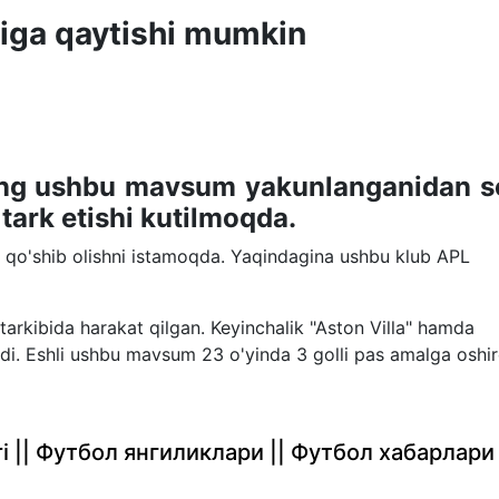
siga qaytishi mumkin
Yang ushbu mavsum yakunlanganidan s
 tark etishi kutilmoqda.
ga qo'shib olishni istamoqda. Yaqindagina ushbu klub APL
arkibida harakat qilgan. Keyinchalik "Aston Villa" hamda
i. Eshli ushbu mavsum 23 o'yinda 3 golli pas amalga oshir
rlari || Футбол янгиликлари || Футбол хабарлари