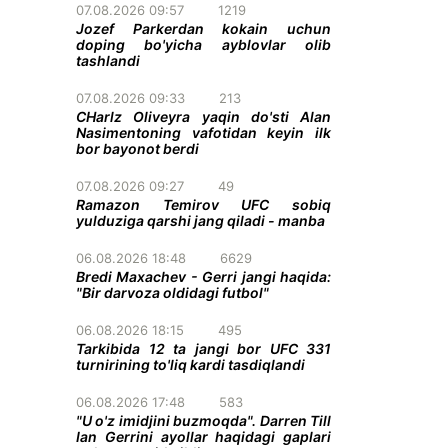
07.08.2026 09:57
1219
Jozef Parkerdan kokain uchun
doping bo'yicha ayblovlar olib
tashlandi
07.08.2026 09:33
213
CHarlz Oliveyra yaqin do'sti Alan
Nasimentoning vafotidan keyin ilk
bor bayonot berdi
07.08.2026 09:27
49
Ramazon Temirov UFC sobiq
yulduziga qarshi jang qiladi - manba
06.08.2026 18:48
6629
Bredi Maxachev - Gerri jangi haqida:
"Bir darvoza oldidagi futbol"
06.08.2026 18:15
495
Tarkibida 12 ta jangi bor UFC 331
turnirining to'liq kardi tasdiqlandi
06.08.2026 17:48
583
"U o'z imidjini buzmoqda". Darren Till
Ian Gerrini ayollar haqidagi gaplari