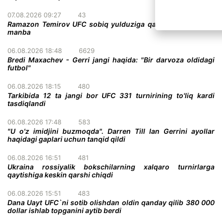
07.08.2026 09:27
43
Ramazon Temirov UFC sobiq yulduziga qarshi jang qiladi -
manba
06.08.2026 18:48
6629
Bredi Maxachev - Gerri jangi haqida: "Bir darvoza oldidagi
futbol"
06.08.2026 18:15
480
Tarkibida 12 ta jangi bor UFC 331 turnirining to'liq kardi
tasdiqlandi
06.08.2026 17:48
583
"U o'z imidjini buzmoqda". Darren Till Ian Gerrini ayollar
haqidagi gaplari uchun tanqid qildi
06.08.2026 16:51
481
Ukraina rossiyalik bokschilarning xalqaro turnirlarga
qaytishiga keskin qarshi chiqdi
06.08.2026 15:51
483
Dana Uayt UFC`ni sotib olishdan oldin qanday qilib 380 000
dollar ishlab topganini aytib berdi