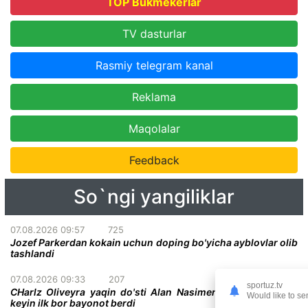
TOP Bukmekerlar
TV dasturlar
Rasmiy telegram kanal
Reklama
Maqolalar
Feedback
So`ngi yangiliklar
07.08.2026 09:57
725
Jozef Parkerdan kokain uchun doping bo'yicha ayblovlar olib
tashlandi
07.08.2026 09:33
207
sportuz.tv
CHarlz Oliveyra yaqin do'sti Alan Nasimentoning vafotidan
Would like to se
keyin ilk bor bayonot berdi