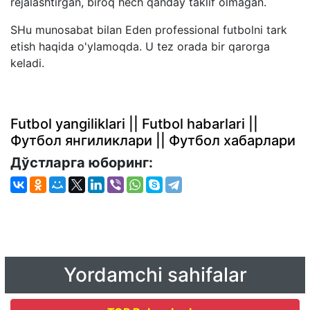
rejalashtirgan, biroq hech qanday taklif olmagan.
SHu munosabat bilan Eden professional futbolni tark
etish haqida o'ylamoqda. U tez orada bir qarorga
keladi.
Futbol yangiliklari || Futbol habarlari ||
Футбол янгиликлари || Футбол хабарлари
Дўстларга юборинг:
Yordamchi sahifalar