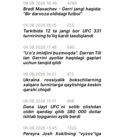
06.08.2026 18:48
4789
Bredi Maxachev - Gerri jangi haqida:
"Bir darvoza oldidagi futbol"
06.08.2026 18:15
255
Tarkibida 12 ta jangi bor UFC 331
turnirining to'liq kardi tasdiqlandi
06.08.2026 17:48
580
"U o'z imidjini buzmoqda". Darren Till
Ian Gerrini ayollar haqidagi gaplari
uchun tanqid qildi
06.08.2026 16:51
472
Ukraina rossiyalik bokschilarning
xalqaro turnirlarga qaytishiga keskin
qarshi chiqdi
06.08.2026 15:51
468
Dana Uayt UFC`ni sotib olishdan
oldin qanday qilib 380 000 dollar
ishlab topganini aytib berdi
06.08.2026 13:45
1320
Pereyra Josh Xokitning "vyzov"iga