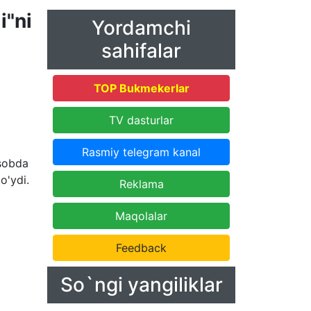
i"ni
Yordamchi
sahifalar
TOP Bukmekerlar
TV dasturlar
Rasmiy telegram kanal
isobda
o'ydi.
Reklama
Maqolalar
Feedback
So`ngi yangiliklar