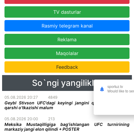
TV dasturlar
Rasmiy telegram kanal
Reklama
Maqolalar
Feedback
So`ngi yangiliklar
sportuz.tv
Would like to se
05.08.2026 20:27
4849
Geybl Stivson UFC'dagi keyingi jangini qachon va kimga
qarshi o'tkazishi malum
05.08.2026 20:00
213
Meksika Mustaqilligiga bag'ishlangan UFC turnirining
markaziy jangi elon qilindi + POSTER