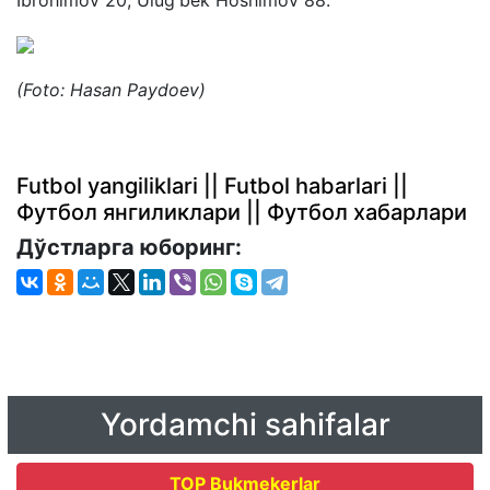
(Foto: Hasan Paydoev)
Futbol yangiliklari || Futbol habarlari ||
Футбол янгиликлари || Футбол хабарлари
Дўстларга юборинг:
Yordamchi sahifalar
TOP Bukmekerlar