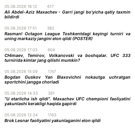
05.08.2026 18:12
617
Ali Abdel-Aziz Maxachev - Garri jangi bo'yicha qatiy taxmin
bildirdi
05.08.2026 17:51
382
Rasman! Octagon League Toshkentdagi keyingi turniri va
uning markaziy jangini elon qildi (POSTER)
05.08.2026 17:03
604
CHimaev, Temirov, Volkanovski va boshqalar. UFC 333
turnirida kimlar jang qilishi mumkin?
05.08.2026 15:09
1747
Bogdan Guskov Yan Blaxovichni nokautga uchratgan
sportchini jangga chorladi
05.08.2026 14:33
391
"U etarlicha ish qildi". Maxachev UFC chempioni faoliyatini
yakunlashi kerakligi haqida gapirdi
05.08.2026 12:24
1163
Brok Lesnar faoliyatini yakunlaganini elon qildi