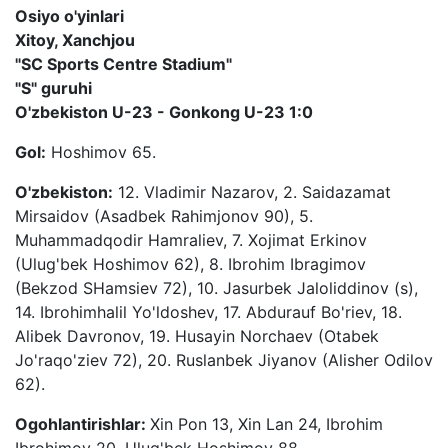
Osiyo o'yinlari
Xitoy, Xanchjou
"SC Sports Centre Stadium"
"S" guruhi
O'zbekiston U-23 - Gonkong U-23 1:0
Gol:
Hoshimov 65.
O'zbekiston:
12. Vladimir Nazarov, 2. Saidazamat
Mirsaidov (Asadbek Rahimjonov 90), 5.
Muhammadqodir Hamraliev, 7. Xojimat Erkinov
(Ulug'bek Hoshimov 62), 8. Ibrohim Ibragimov
(Bekzod SHamsiev 72), 10. Jasurbek Jaloliddinov (s),
14. Ibrohimhalil Yo'ldoshev, 17. Abdurauf Bo'riev, 18.
Alibek Davronov, 19. Husayin Norchaev (Otabek
Jo'raqo'ziev 72), 20. Ruslanbek Jiyanov (Alisher Odilov
62).
Ogohlantirishlar:
Xin Pon 13, Xin Lan 24, Ibrohim
Ibrohimov 20, Ulug'bek Hoshimov 88.