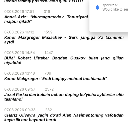
uchun rasmiy posterni elon qildi + FOTO
sportuz.tv
Would like to se
07.08.2026 17:51
316
Abdel-Aziz: "Nurmagomedov Topuriyani taslim bo'lishga
majbur qiladi"
07.08.2026 16:12
1599
Konor Makgregor Maxachev - Gerri jangiga o'z taxminini
aytdi
07.08.2026 14:54
1447
BUM! Robert Uittaker Bogdan Guskov bilan jang qilish
niyatida!
07.08.2026 13:48
709
Konor Makgregor: "Endi haqiqiy mehnat boshlanadi"
07.08.2026 09:57
2572
Jozef Parkerdan kokain uchun doping bo'yicha ayblovlar olib
tashlandi
07.08.2026 09:33
282
CHarlz Oliveyra yaqin do'sti Alan Nasimentoning vafotidan
keyin ilk bor bayonot berdi