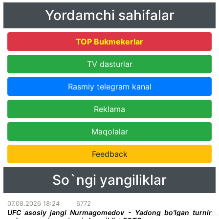
Yordamchi sahifalar
TOP Bukmekerlar
TV dasturlar
Rasmiy telegram kanal
Reklama
Maqolalar
Feedback
So`ngi yangiliklar
07.08.2026 18:24
6772
UFC asosiy jangi Nurmagomedov - Yadong bo'lgan turnir