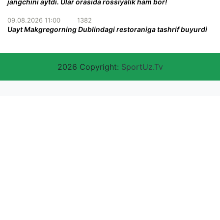
jangchini aytdi. Ular orasida rossiyalik ham bor!
09.08.2026 11:00
1382
Uayt Makgregorning Dublindagi restoraniga tashrif buyurdi
2026 Copyright:
SportUz.Tv