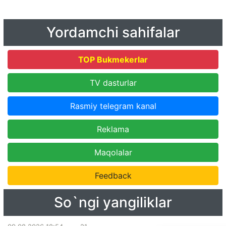
Yordamchi sahifalar
TOP Bukmekerlar
TV dasturlar
Rasmiy telegram kanal
Reklama
Maqolalar
Feedback
So`ngi yangiliklar