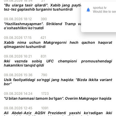
09.08.2026 18:54
21
"Bu ularga tasir qilardi". Xabib jang paytida raqiblari bilan
sportuz.tv
tez-tez gaplashib turganini tushuntirdi
Would like to se
09.08.2026 18:12
390
"Hazillashmayapman". Striklend Tramp va Gitler o'rtasida
o'xshashlikni ko'rsatdi
09.08.2026 17:15
421
Xabib nima uchun Makgregorni hech qachon haqorat
qilmaganini tushuntirdi
09.08.2026 16:21
831
Ikki vaznda sobiq UFC chempioni promoushendagi
hakamlikni tanqid qildi
09.08.2026 15:36
790
Usik faoliyatidagi so'nggi jang haqida: "Bizda ikkita variant
bor"
09.08.2026 14:24
1723
"U bilan hammasi tamom bo'lgan". Overim Makgregor haqida
09.08.2026 12:45
1091
Ali Abdel-Aziz AQSH Prezidenti yaxshi ko'radigan ikki