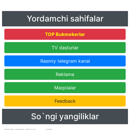
Yordamchi sahifalar
TOP Bukmekerlar
TV dasturlar
Rasmiy telegram kanal
Reklama
Maqolalar
Feedback
So`ngi yangiliklar