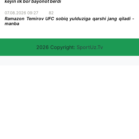
keyin ilk bor bayonot berdi
07.08.2026 09:27
82
Ramazon Temirov UFC sobiq yulduziga qarshi jang qiladi -
manba
2026 Copyright:
SportUz.Tv