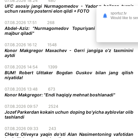
07.08.2026 18:24
480
UFC asosiy jangi Nurmagomedov - Yadong bo'lgan turnir
uchun rasmiy posterni elon qildi + FOTO
sportuz.tv
Would like to se
07.08.2026 17:51
268
Abdel-Aziz: "Nurmagomedov Topuriyani taslim bo'lishga
majbur qiladi"
07.08.2026 16:12
1548
Konor Makgregor Maxachev - Gerri jangiga o'z taxminini
aytdi
07.08.2026 14:54
1399
BUM! Robert Uittaker Bogdan Guskov bilan jang qilish
niyatida!
07.08.2026 13:48
673
Konor Makgregor: "Endi haqiqiy mehnat boshlanadi"
07.08.2026 09:57
2524
Jozef Parkerdan kokain uchun doping bo'yicha ayblovlar olib
tashlandi
07.08.2026 09:33
243
CHarlz Oliveyra yaqin do'sti Alan Nasimentoning vafotidan