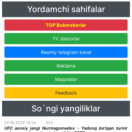
Yordamchi sahifalar
TOP Bukmekerlar
TV dasturlar
Rasmiy telegram kanal
Reklama
Maqolalar
Feedback
So`ngi yangiliklar
07.08.2026 18:24
553
UFC asosiy jangi Nurmagomedov - Yadong bo'lgan turnir