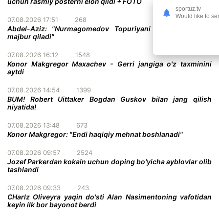
uchun rasmiy posterni elon qildi + FOTO
sportuz.tv
Would like to se
07.08.2026 17:51
268
Abdel-Aziz: "Nurmagomedov Topuriyani taslim bo'lishga
majbur qiladi"
07.08.2026 16:12
1548
Konor Makgregor Maxachev - Gerri jangiga o'z taxminini
aytdi
07.08.2026 14:54
1399
BUM! Robert Uittaker Bogdan Guskov bilan jang qilish
niyatida!
07.08.2026 13:48
673
Konor Makgregor: "Endi haqiqiy mehnat boshlanadi"
07.08.2026 09:57
2524
Jozef Parkerdan kokain uchun doping bo'yicha ayblovlar olib
tashlandi
07.08.2026 09:33
243
CHarlz Oliveyra yaqin do'sti Alan Nasimentoning vafotidan
keyin ilk bor bayonot berdi