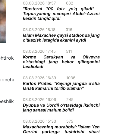
08.08.2026 18:57
682
"Rosterni 100 foiz yo'q qiladi" -
Topuriyaning menejeri Abdel-Azizni
keskin tanqid qildi
08.08.2026 18:18
316
Islam Maxachev qaysi stadionda jang
o'tkazish istagida ekanini aytdi
08.08.2026 17:45
511
Korme Carukyan va Oliveyra
shtirok
o'rtasidagi jang bekor qilinganini
tasdiqladi
08.08.2026 16:39
1036
irinchi
Karlos Prates: "Keyingi jangda o'sha
lanati kamarini tortib olaman"
08.08.2026 16:06
245
eshlik
Dyubua va Uordli o'rtasidagi ikkinchi
jang sanasi malum bo'ldi
08.08.2026 15:33
575
Maxachevning murabbiyi: "Islam Yen
Gerrini parterga tushirishi shart