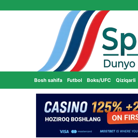
Bosh sahifa
Futbol
Boks/UFC
Qiziqarli