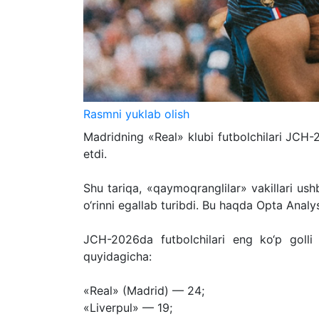
Rasmni yuklab olish
Madridning «Real» klubi futbolchilari JCH-2
etdi.
Shu tariqa, «qaymoqranglilar» vakillari ush
o‘rinni egallab turibdi. Bu haqda Opta Analys
JCH-2026da futbolchilari eng ko‘p golli 
quyidagicha:
«Real» (Madrid) — 24;
«Liverpul» — 19;