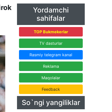
rok
Yordamchi
sahifalar
TOP Bukmekerlar
TV dasturlar
Rasmiy telegram kanal
Reklama
Maqolalar
Feedback
So`ngi yangiliklar