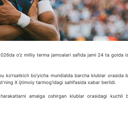
026da o‘z milliy terma jamoalari safida jami 24 ta golda i
bu ko‘rsatkich bo‘yicha mundialda barcha klublar orasida b
t'ning X ijtimoiy tarmog‘idagi sahifasida xabar berildi.
harakatlarni amalga oshirgan klublar orasidagi kuchli b