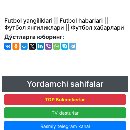
Futbol yangiliklari || Futbol habarlari ||
Футбол янгиликлари || Футбол хабарлари
Дўстларга юборинг:
Yordamchi sahifalar
TOP Bukmekerlar
TV dasturlar
Rasmiy telegram kanal