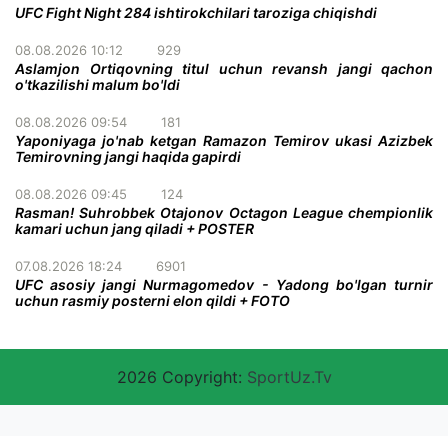
UFC Fight Night 284 ishtirokchilari taroziga chiqishdi
08.08.2026 10:12
929
Aslamjon Ortiqovning titul uchun revansh jangi qachon
o'tkazilishi malum bo'ldi
08.08.2026 09:54
181
Yaponiyaga jo'nab ketgan Ramazon Temirov ukasi Azizbek
Temirovning jangi haqida gapirdi
08.08.2026 09:45
124
Rasman! Suhrobbek Otajonov Octagon League chempionlik
kamari uchun jang qiladi + POSTER
07.08.2026 18:24
6901
UFC asosiy jangi Nurmagomedov - Yadong bo'lgan turnir
uchun rasmiy posterni elon qildi + FOTO
2026 Copyright:
SportUz.Tv