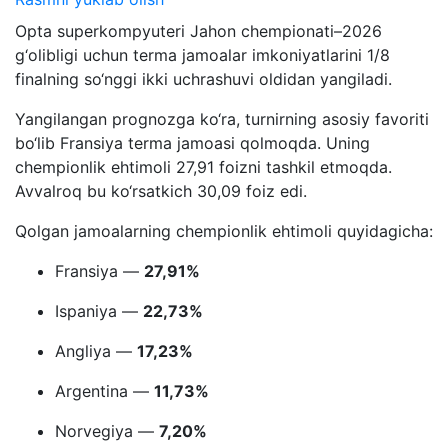
Opta superkompyuteri Jahon chempionati–2026
g‘olibligi uchun terma jamoalar imkoniyatlarini 1/8
finalning so‘nggi ikki uchrashuvi oldidan yangiladi.
Yangilangan prognozga ko‘ra, turnirning asosiy favoriti
bo‘lib Fransiya terma jamoasi qolmoqda. Uning
chempionlik ehtimoli 27,91 foizni tashkil etmoqda.
Avvalroq bu ko‘rsatkich 30,09 foiz edi.
Qolgan jamoalarning chempionlik ehtimoli quyidagicha:
Fransiya —
27,91%
Ispaniya —
22,73%
Angliya —
17,23%
Argentina —
11,73%
Norvegiya —
7,20%