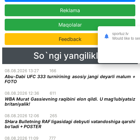
Reklama
Maqolalar
sportuz.tv
Feedback
Would like to se
So`ngi yangiliklar
08.08.2026 13:27
166
Abu-Dabi UFC 333 turnirining asosiy jangi deyarli malum +
FOTO
08.08.2026 12:36
611
WBA Murat Gassievning raqibini elon qildi. U mag'lubiyatsiz
britaniyalik!
08.08.2026 12:06
265
SHara Bulletning RAF ligasidagi debyuti vatandoshiga qarshi
bo'ladi + POSTER
08.08.2026 11:09
777