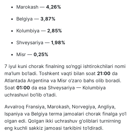
Marokash —
4,26%
Belgiya —
3,87%
Kolumbiya —
2,85%
Shveysariya —
1,98%
Misr —
0,25%
7 iyul kuni chorak finalning so‘nggi ishtirokchilari nomi
ma’lum bo‘ladi. Toshkent vaqti bilan soat
21:00
da
Atlantada Argentina va Misr o‘zaro bahs olib boradi.
Soat
01:00
da esa Shveysariya — Kolumbiya
uchrashuvi bo‘lib o‘tadi.
Avvalroq Fransiya, Marokash, Norvegiya, Angliya,
Ispaniya va Belgiya terma jamoalari chorak finalga yo‘l
olgan edi. Qolgan ikki uchrashuv g‘oliblari turnirning
eng kuchli sakkiz jamoasi tarkibini to‘ldiradi.