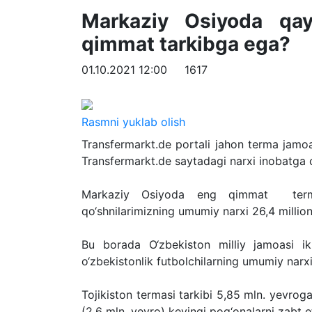
Markaziy Osiyoda qa
qimmat tarkibga ega?
01.10.2021 12:00
1617
Rasmni yuklab olish
Transfermarkt.de portali jahon terma jamoala
Transfermarkt.de saytadagi narxi inobatga 
Markaziy Osiyoda eng qimmat terma j
qo‘shnilarimizning umumiy narxi 26,4 million
Bu borada O‘zbekiston milliy jamoasi i
o‘zbekistonlik futbolchilarning umumiy narx
Tojikiston termasi tarkibi 5,85 mln. yevrog
(2,6 mln. yevro) keyingi pog‘onalarni zabt et