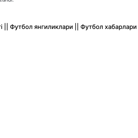
rlari || Футбол янгиликлари || Футбол хабарлари