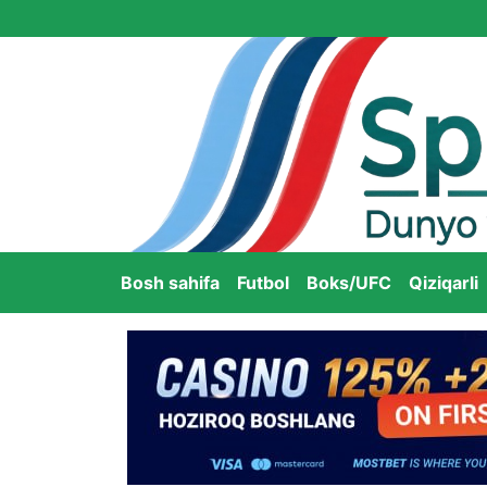
Bosh sahifa
Futbol
Boks/UFC
Qiziqarli