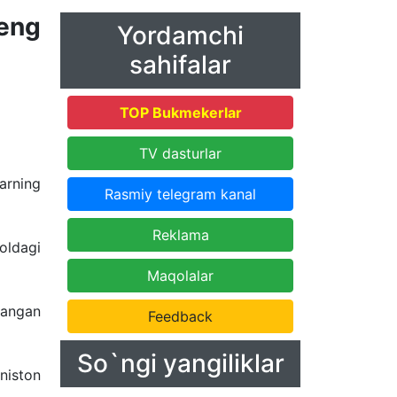
eng
Yordamchi
sahifalar
TOP Bukmekerlar
TV dasturlar
larning
Rasmiy telegram kanal
Reklama
ldagi
Maqolalar
langan
Feedback
So`ngi yangiliklar
aniston