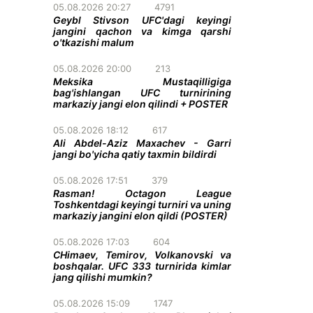
05.08.2026 20:27
4791
Geybl Stivson UFC'dagi keyingi
jangini qachon va kimga qarshi
o'tkazishi malum
05.08.2026 20:00
213
Meksika Mustaqilligiga
bag'ishlangan UFC turnirining
markaziy jangi elon qilindi + POSTER
05.08.2026 18:12
617
Ali Abdel-Aziz Maxachev - Garri
jangi bo'yicha qatiy taxmin bildirdi
05.08.2026 17:51
379
Rasman! Octagon League
Toshkentdagi keyingi turniri va uning
markaziy jangini elon qildi (POSTER)
05.08.2026 17:03
604
CHimaev, Temirov, Volkanovski va
boshqalar. UFC 333 turnirida kimlar
jang qilishi mumkin?
05.08.2026 15:09
1747