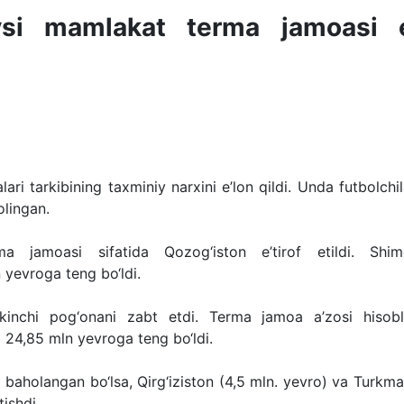
ysi mamlakat terma jamoasi 
ri tarkibining taxminiy narxini e’lon qildi. Unda futbolchi
olingan.
amoasi sifatida Qozog‘iston e’tirof etildi. Shimo
 yevroga teng bo‘ldi.
kkinchi pog‘onani zabt etdi. Terma jamoa a’zosi hisob
i 24,85 mln yevroga teng bo‘ldi.
a baholangan bo‘lsa, Qirg‘iziston (4,5 mln. yevro) va Turkm
ishdi.