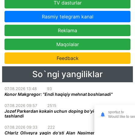
TV dasturlar
Rasmiy telegram kanal
Reklama
Maqolalar
Feedback
So`ngi yangiliklar
07.08.2026 13:48
93
Konor Makgregor: "Endi haqiqiy mehnat boshlanadi"
07.08.2026 09:57
2515
Jozef Parkerdan kokain uchun doping bo'yicha ayblovlar olib
sportuz.tv
tashlandi
Would like to se
07.08.2026 09:33
222
CHarlz Oliveyra yaqin do'sti Alan Nasimentoning vafotidan