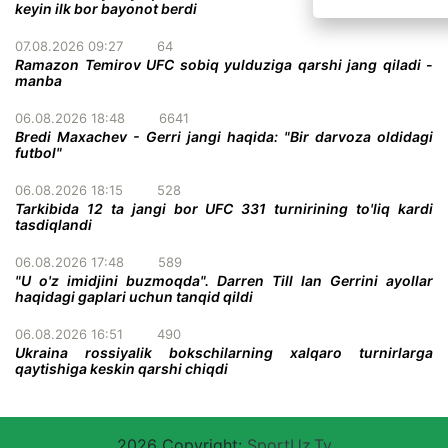
keyin ilk bor bayonot berdi
07.08.2026 09:27
64
Ramazon Temirov UFC sobiq yulduziga qarshi jang qiladi -
manba
06.08.2026 18:48
6641
Bredi Maxachev - Gerri jangi haqida: "Bir darvoza oldidagi
futbol"
06.08.2026 18:15
528
Tarkibida 12 ta jangi bor UFC 331 turnirining to'liq kardi
tasdiqlandi
06.08.2026 17:48
589
"U o'z imidjini buzmoqda". Darren Till Ian Gerrini ayollar
haqidagi gaplari uchun tanqid qildi
06.08.2026 16:51
490
Ukraina rossiyalik bokschilarning xalqaro turnirlarga
qaytishiga keskin qarshi chiqdi
2026 Copyright:
SportUz.Tv