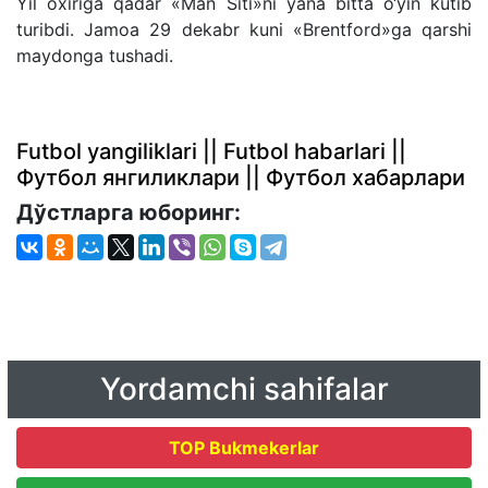
Yil oxiriga qadar «Man Siti»ni yana bitta o‘yin kutib
turibdi. Jamoa 29 dekabr kuni «Brentford»ga qarshi
maydonga tushadi.
Futbol yangiliklari || Futbol habarlari ||
Футбол янгиликлари || Футбол хабарлари
Дўстларга юборинг:
Yordamchi sahifalar
TOP Bukmekerlar