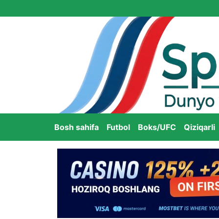
Bosh sahifa
Futbol
Boks/UFC
Qiziqarli