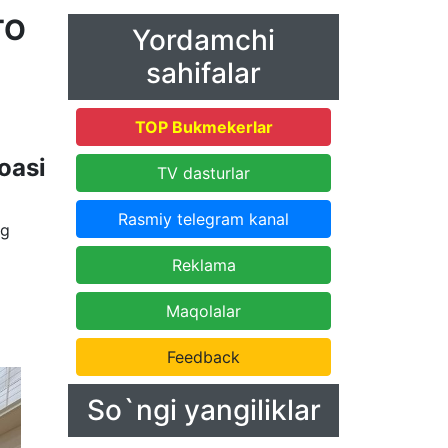
TO
Yordamchi
sahifalar
TOP Bukmekerlar
oasi
TV dasturlar
Rasmiy telegram kanal
ng
Reklama
Maqolalar
.
Feedback
So`ngi yangiliklar