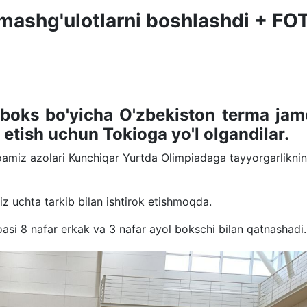
mashg'ulotlarni boshlashdi + FO
 boks bo'yicha O'zbekiston terma jam
 etish uchun Tokioga yo'l olgandilar.
amiz azolari Kunchiqar Yurtda Olimpiadaga tayyorgarlikni
iz uchta tarkib bilan ishtirok etishmoqda.
asi 8 nafar erkak va 3 nafar ayol bokschi bilan qatnashadi