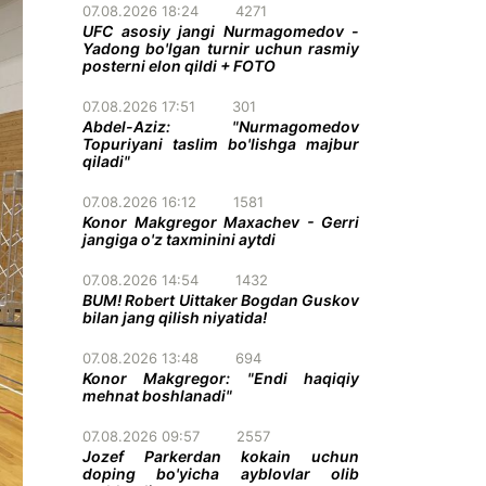
07.08.2026 18:24
4271
UFC asosiy jangi Nurmagomedov -
Yadong bo'lgan turnir uchun rasmiy
posterni elon qildi + FOTO
07.08.2026 17:51
301
Abdel-Aziz: "Nurmagomedov
Topuriyani taslim bo'lishga majbur
qiladi"
07.08.2026 16:12
1581
Konor Makgregor Maxachev - Gerri
jangiga o'z taxminini aytdi
07.08.2026 14:54
1432
BUM! Robert Uittaker Bogdan Guskov
bilan jang qilish niyatida!
07.08.2026 13:48
694
Konor Makgregor: "Endi haqiqiy
mehnat boshlanadi"
07.08.2026 09:57
2557
Jozef Parkerdan kokain uchun
doping bo'yicha ayblovlar olib