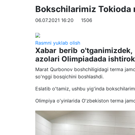
Bokschilarimiz Tokioda 
06.07.2021 16:20
1506
Rasmni yuklab olish
Xabar berib o'tganimizdek,
azolari Olimpiadada ishtirok
Marat Qurbonov boshchiligidagi terma jamo
so'nggi bosqichini boshlashdi.
Eslatib o'tamiz, ushbu yig'inda bokschilarim
Olimpiya o'yinlarida O'zbekiston terma jamo