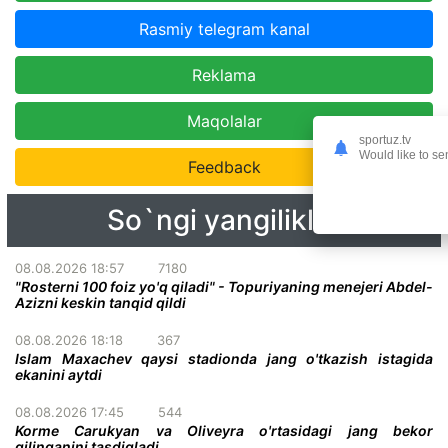
Rasmiy telegram kanal
Reklama
Maqolalar
sportuz.tv
Would like to se
Feedback
So`ngi yangiliklar
08.08.2026 18:57
7180
"Rosterni 100 foiz yo'q qiladi" - Topuriyaning menejeri Abdel-
Azizni keskin tanqid qildi
08.08.2026 18:18
367
Islam Maxachev qaysi stadionda jang o'tkazish istagida
ekanini aytdi
08.08.2026 17:45
544
Korme Carukyan va Oliveyra o'rtasidagi jang bekor
qilinganini tasdiqladi