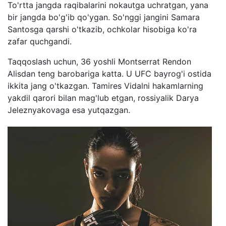
To'rtta jangda raqibalarini nokautga uchratgan, yana
bir jangda bo'g'ib qo'ygan. So'nggi jangini Samara
Santosga qarshi o'tkazib, ochkolar hisobiga ko'ra
zafar quchgandi.
Taqqoslash uchun, 36 yoshli Montserrat Rendon
Alisdan teng barobariga katta. U UFC bayrog'i ostida
ikkita jang o'tkazgan. Tamires Vidalni hakamlarning
yakdil qarori bilan mag'lub etgan, rossiyalik Darya
Jeleznyakovaga esa yutqazgan.