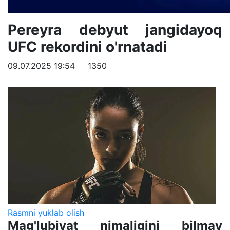
Pereyra debyut jangidayoq
UFC rekordini o'rnatadi
09.07.2025 19:54
1350
Rasmni yuklab olish
Mag'lubiyat nimaligini bilmay