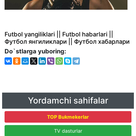
Futbol yangiliklari || Futbol habarlari ||
Футбол янгиликлари || Футбол хабарлари
Do`stlarga yuboring:
Yordamchi sahifalar
TOP Bukmekerlar
TV dasturlar