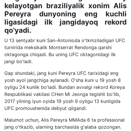
kelayotgan braziliyalik xonim Alis
Pereyra dunyoning eng kuchli
ligasidagi ilk jangidayoq rekord
qo'yadi.
U 13 sentyabr kuni San-Antonioda o'tkmziladigan UFC
turnirida meksikalik Montserrat Rendonga qarshi
oktagonga chiqadi. Bu uning UFC oktagonidagi ilk
jangi bo'ladi.
Gap shundaki, jang kuni Pereyra UFC tarixidagi eng
yosh ayol jangchiga aylanadi. O'sha kuni u 19 yosh 8
oyligu 24 kunlik bo'ladi. Bundan avvalgi rekord Koreya
Respublikasi vakilasi CHen Mi Jeonga tegishli bo'lib,
2017 yilning iyun oyida 19 yosh 9 oyligu 13 kunligida
UFC promoushenida debyut qilgandi.
Malumot uchun, Alis Pereyra MMAda 6 ta professional
jang o'tkazib, ularning barchasida g'alaba qozongan.