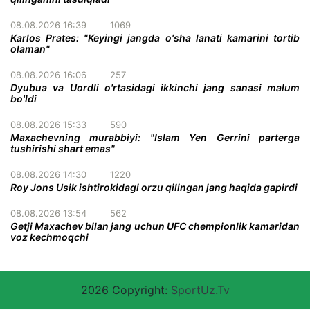
08.08.2026 16:39
1069
Karlos Prates: "Keyingi jangda o'sha lanati kamarini tortib
olaman"
08.08.2026 16:06
257
Dyubua va Uordli o'rtasidagi ikkinchi jang sanasi malum
bo'ldi
08.08.2026 15:33
590
Maxachevning murabbiyi: "Islam Yen Gerrini parterga
tushirishi shart emas"
08.08.2026 14:30
1220
Roy Jons Usik ishtirokidagi orzu qilingan jang haqida gapirdi
08.08.2026 13:54
562
Getji Maxachev bilan jang uchun UFC chempionlik kamaridan
voz kechmoqchi
2026 Copyright:
SportUz.Tv