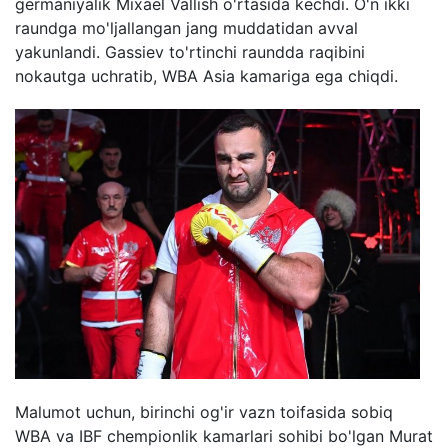
germaniyalik Mixael Vallish o'rtasida kechdi. O'n ikki
raundga mo'ljallangan jang muddatidan avval
yakunlandi. Gassiev to'rtinchi raundda raqibini
nokautga uchratib, WBA Asia kamariga ega chiqdi.
Malumot uchun, birinchi og'ir vazn toifasida sobiq
WBA va IBF chempionlik kamarlari sohibi bo'lgan Murat