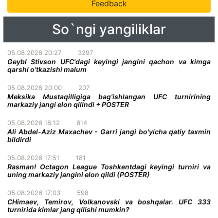
Feedback
So`ngi yangiliklar
05.08.2026 20:27
3297
Geybl Stivson UFC'dagi keyingi jangini qachon va kimga
qarshi o'tkazishi malum
05.08.2026 20:00
207
Meksika Mustaqilligiga bag'ishlangan UFC turnirining
markaziy jangi elon qilindi + POSTER
05.08.2026 18:12
614
Ali Abdel-Aziz Maxachev - Garri jangi bo'yicha qatiy taxmin
bildirdi
05.08.2026 17:51
181
Rasman! Octagon League Toshkentdagi keyingi turniri va
uning markaziy jangini elon qildi (POSTER)
05.08.2026 17:03
598
CHimaev, Temirov, Volkanovski va boshqalar. UFC 333
turnirida kimlar jang qilishi mumkin?