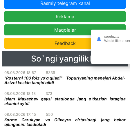
Rasmiy telegram kanal
Reklama
Maqolalar
sportuz.tv
Would like to se
Feedback
So`ngi yangiliklar
08.08.2026 18:57
8339
"Rosterni 100 foiz yo'q qiladi" - Topuriyaning menejeri Abdel-
Azizni keskin tanqid qildi
08.08.2026 18:18
373
Islam Maxachev qaysi stadionda jang o'tkazish istagida
ekanini aytdi
08.08.2026 17:45
550
Korme Carukyan va Oliveyra o'rtasidagi jang bekor
qilinganini tasdiqladi