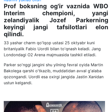
Prof boksning og'ir vaznida WBO
Interim chempioni, yangi
zelandiyalik Jozef Parkerning
keyingi jangi tafsilotlari elon
qilindi.
33 yashar charm qo'lqop ustasi 25 oktyabr kuni
britaniyalik Fabio Uordli bilan to'qnash keladi. Jang
Londondagi O2 Arena majmuasida tashkil etiladi.
Parker so'nggi jangini shu yilning fevral oyida Martin
Bakolega qarshi o'tkazib, muddatidan avval g'alaba
qozongandi. Uordli esa oxirgi jangida Jastin Xanidan
ustun kelgandi.