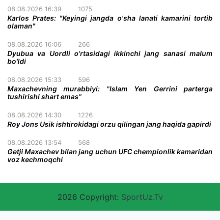
08.08.2026 16:39
1075
Karlos Prates: "Keyingi jangda o'sha lanati kamarini tortib
olaman"
08.08.2026 16:06
266
Dyubua va Uordli o'rtasidagi ikkinchi jang sanasi malum
bo'ldi
08.08.2026 15:33
596
Maxachevning murabbiyi: "Islam Yen Gerrini parterga
tushirishi shart emas"
08.08.2026 14:30
1226
Roy Jons Usik ishtirokidagi orzu qilingan jang haqida gapirdi
08.08.2026 13:54
568
Getji Maxachev bilan jang uchun UFC chempionlik kamaridan
voz kechmoqchi
2026 Copyright:
SportUz.Tv