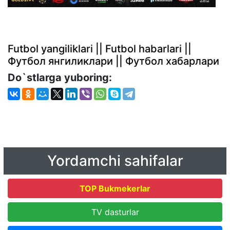
Futbol yangiliklari || Futbol habarlari ||
Футбол янгиликлари || Футбол хабарлари
Do`stlarga yuboring:
Yordamchi sahifalar
TOP Bukmekerlar
TV dasturlar