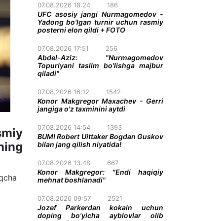
07.08.2026 18:24
186
UFC asosiy jangi Nurmagomedov -
Yadong bo'lgan turnir uchun rasmiy
posterni elon qildi + FOTO
07.08.2026 17:51
256
Abdel-Aziz: "Nurmagomedov
Topuriyani taslim bo'lishga majbur
qiladi"
07.08.2026 16:12
1542
Konor Makgregor Maxachev - Gerri
jangiga o'z taxminini aytdi
07.08.2026 14:54
1393
smiy
BUM! Robert Uittaker Bogdan Guskov
ning
bilan jang qilish niyatida!
07.08.2026 13:48
667
Konor Makgregor: "Endi haqiqiy
iqcha
mehnat boshlanadi"
07.08.2026 09:57
2521
Jozef Parkerdan kokain uchun
doping bo'yicha ayblovlar olib