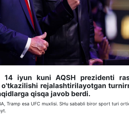
 14 iyun kuni AQSH prezidenti ra
'tkazilishi rejalashtirilayotgan turnir
qidlarga qisqa javob berdi.
A, Tramp esa UFC muxlisi. SHu sababli biror sport turi ort
ayt.