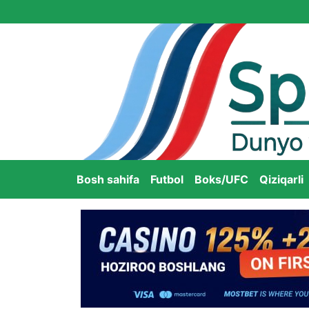
Bosh sahifa
Futbol
Boks/UFC
Qiziqarli