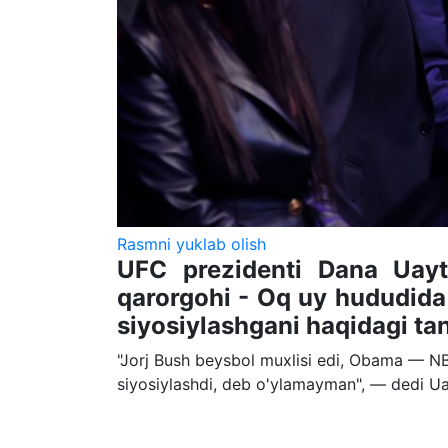
Rasmni yuklab olish
UFC prezidenti Dana Uayt
qarorgohi - Oq uy hududida o
siyosiylashgani haqidagi tan
"Jorj Bush beysbol muxlisi edi, Obama — NB
siyosiylashdi, deb o'ylamayman", — dedi U