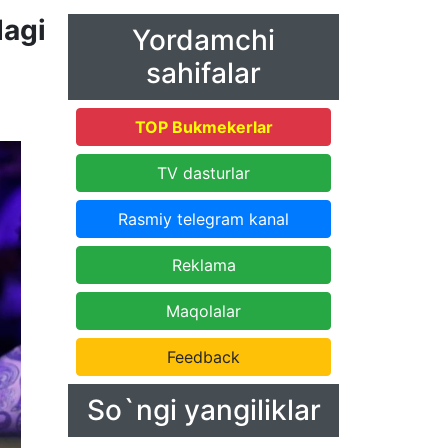
dagi
Yordamchi
sahifalar
TOP Bukmekerlar
TV dasturlar
Rasmiy telegram kanal
Reklama
Maqolalar
Feedback
So`ngi yangiliklar