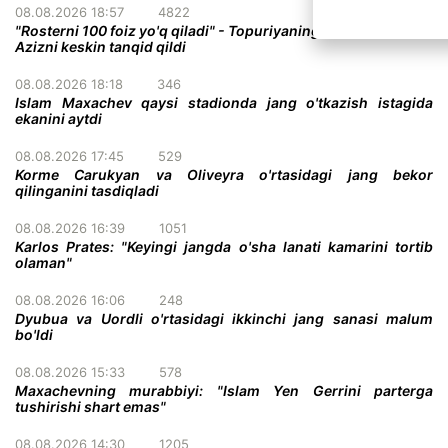
08.08.2026 18:57
4822
"Rosterni 100 foiz yo'q qiladi" - Topuriyaning menejeri Abdel-
Azizni keskin tanqid qildi
08.08.2026 18:18
346
Islam Maxachev qaysi stadionda jang o'tkazish istagida
ekanini aytdi
08.08.2026 17:45
529
Korme Carukyan va Oliveyra o'rtasidagi jang bekor
qilinganini tasdiqladi
08.08.2026 16:39
1051
Karlos Prates: "Keyingi jangda o'sha lanati kamarini tortib
olaman"
08.08.2026 16:06
248
Dyubua va Uordli o'rtasidagi ikkinchi jang sanasi malum
bo'ldi
08.08.2026 15:33
578
Maxachevning murabbiyi: "Islam Yen Gerrini parterga
tushirishi shart emas"
08.08.2026 14:30
1205