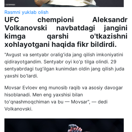
Rasmni yuklab olish
UFC chempioni Aleksandr
Volkanovski navbatdagi jangini
kimga qarshi o'tkazishni
xohlayotgani haqida fikr bildirdi.
"Avgust va sentyabr oralig'ida jang qilish imkoniyatini
qidirayotgandim. Sentyabr oyi ko'p tilga olindi. 29
sentyabrdagi tug'ilgan kunimdan oldin jang qilish juda
yaxshi bo'lardi.
Movsar Evloev eng munosib raqib va asosiy davogar
hisoblanadi. Men eng yaxshisi bilan
to'qnashmoqchiman va bu — Movsar", — dedi
Volkanovski.