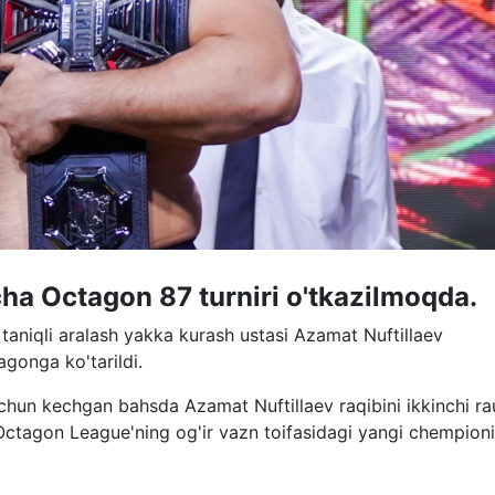
a Octagon 87 turniri o'tkazilmoqda.
taniqli aralash yakka kurash ustasi Azamat Nuftillaev
gonga ko'tarildi.
uchun kechgan bahsda Azamat Nuftillaev raqibini ikkinchi r
 Octagon League'ning og'ir vazn toifasidagi yangi chempion