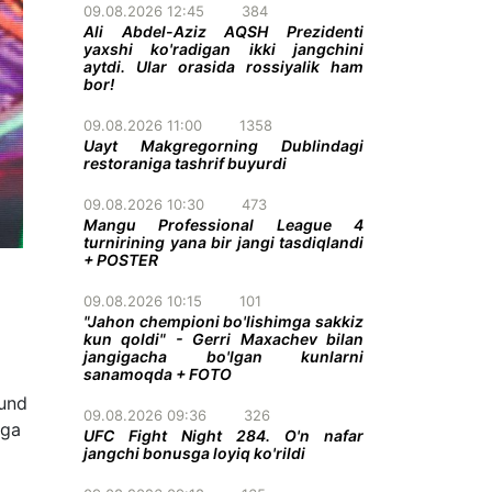
09.08.2026 12:45
384
Ali Abdel-Aziz AQSH Prezidenti
yaxshi ko'radigan ikki jangchini
aytdi. Ular orasida rossiyalik ham
bor!
09.08.2026 11:00
1358
Uayt Makgregorning Dublindagi
restoraniga tashrif buyurdi
09.08.2026 10:30
473
Mangu Professional League 4
turnirining yana bir jangi tasdiqlandi
+ POSTER
09.08.2026 10:15
101
"Jahon chempioni bo'lishimga sakkiz
kun qoldi" - Gerri Maxachev bilan
jangigacha bo'lgan kunlarni
sanamoqda + FOTO
aund
09.08.2026 09:36
326
iga
UFC Fight Night 284. O'n nafar
jangchi bonusga loyiq ko'rildi