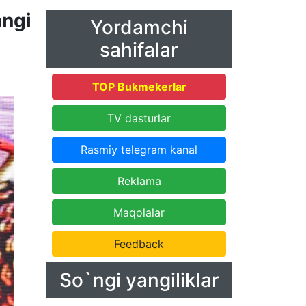
ngi
Yordamchi
sahifalar
TOP Bukmekerlar
TV dasturlar
Rasmiy telegram kanal
Reklama
Maqolalar
Feedback
So`ngi yangiliklar