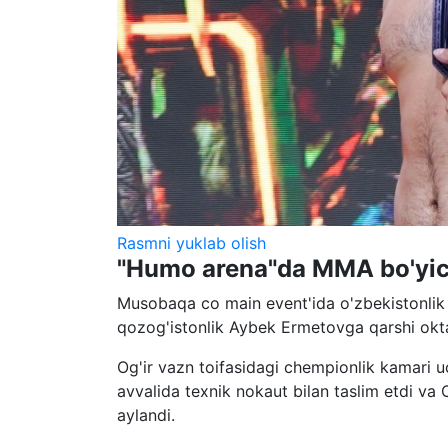
Rasmni yuklab olish
"Humo arena"da MMA bo'yich
Musobaqa co main event'ida o'zbekistonlik 
qozog'istonlik Aybek Ermetovga qarshi okta
Og'ir vazn toifasidagi chempionlik kamari 
avvalida texnik nokaut bilan taslim etdi va
aylandi.