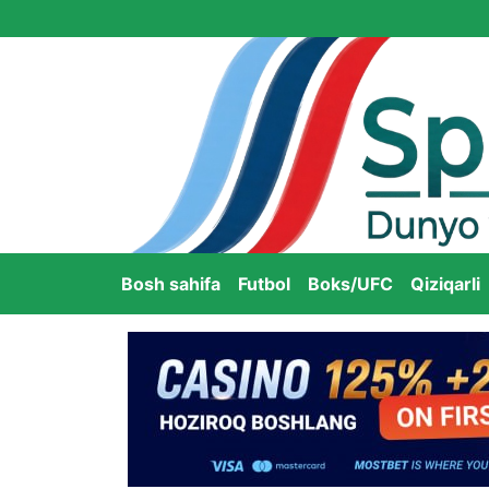
Bosh sahifa
Futbol
Boks/UFC
Qiziqarli