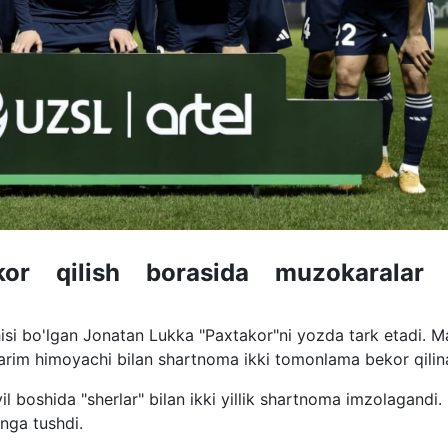
or qilish borasida muzokaralar 
si bo'lgan Jonatan Lukka "Paxtakor"ni yozda tark etadi. 
 yarim himoyachi bilan shartnoma ikki tomonlama bekor qili
l boshida "sherlar" bilan ikki yillik shartnoma imzolagandi.
nga tushdi.