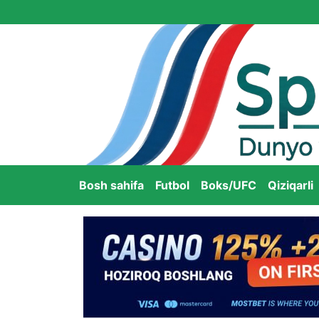
Bosh sahifa
Futbol
Boks/UFC
Qiziqarli