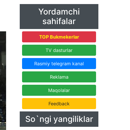
Yordamchi
sahifalar
TOP Bukmekerlar
TV dasturlar
Rasmiy telegram kanal
Reklama
Maqolalar
Feedback
So`ngi yangiliklar