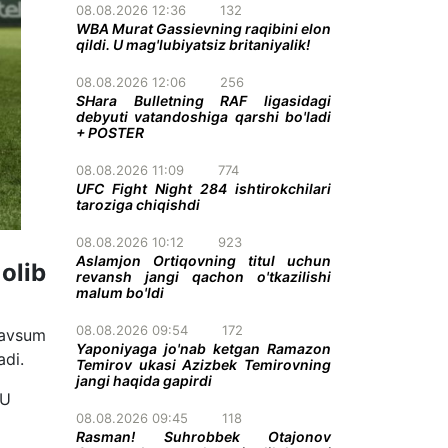
08.08.2026 12:36
132
WBA Murat Gassievning raqibini elon
qildi. U mag'lubiyatsiz britaniyalik!
08.08.2026 12:06
256
SHara Bulletning RAF ligasidagi
debyuti vatandoshiga qarshi bo'ladi
+ POSTER
08.08.2026 11:09
774
UFC Fight Night 284 ishtirokchilari
taroziga chiqishdi
08.08.2026 10:12
923
Aslamjon Ortiqovning titul uchun
olib
revansh jangi qachon o'tkazilishi
malum bo'ldi
08.08.2026 09:54
172
Mavsum
Yaponiyaga jo'nab ketgan Ramazon
nadi.
Temirov ukasi Azizbek Temirovning
jangi haqida gapirdi
 U
08.08.2026 09:45
118
Rasman! Suhrobbek Otajonov