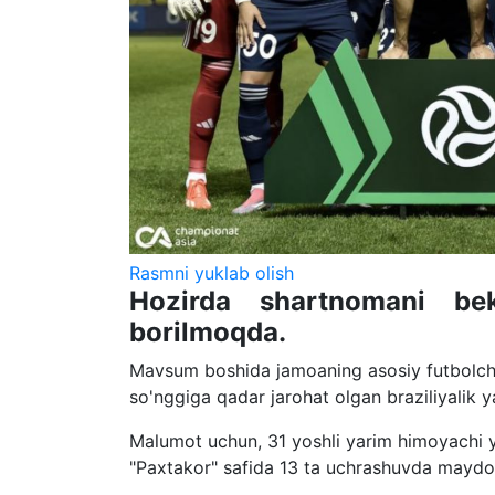
Rasmni yuklab olish
Hozirda shartnomani bek
borilmoqda.
Mavsum boshida jamoaning asosiy futbolchi
so'nggiga qadar jarohat olgan braziliyalik
Malumot uchun, 31 yoshli yarim himoyachi yi
"Paxtakor" safida 13 ta uchrashuvda maydo