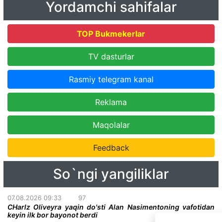
Yordamchi sahifalar
TOP Bukmekerlar
TV dasturlar
Rasmiy telegram kanal
Reklama
Maqolalar
Feedback
So`ngi yangiliklar
07.08.2026 09:33
97
CHarlz Oliveyra yaqin do'sti Alan Nasimentoning vafotidan
keyin ilk bor bayonot berdi