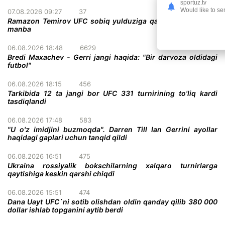
sportuz.tv
Would like to se
07.08.2026 09:27
37
Ramazon Temirov UFC sobiq yulduziga qarshi jang qiladi -
manba
06.08.2026 18:48
6629
Bredi Maxachev - Gerri jangi haqida: "Bir darvoza oldidagi
futbol"
06.08.2026 18:15
456
Tarkibida 12 ta jangi bor UFC 331 turnirining to'liq kardi
tasdiqlandi
06.08.2026 17:48
583
"U o'z imidjini buzmoqda". Darren Till Ian Gerrini ayollar
haqidagi gaplari uchun tanqid qildi
06.08.2026 16:51
475
Ukraina rossiyalik bokschilarning xalqaro turnirlarga
qaytishiga keskin qarshi chiqdi
06.08.2026 15:51
474
Dana Uayt UFC`ni sotib olishdan oldin qanday qilib 380 000
dollar ishlab topganini aytib berdi