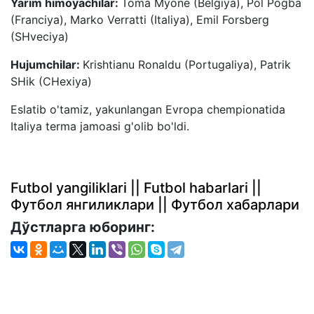
Yarim himoyachilar:
Toma Myone (Belgiya), Pol Pogba
(Franciya), Marko Verratti (Italiya), Emil Forsberg
(SHveciya)
Hujumchilar:
Krishtianu Ronaldu (Portugaliya), Patrik
SHik (CHexiya)
Eslatib o'tamiz, yakunlangan Evropa chempionatida
Italiya terma jamoasi g'olib bo'ldi.
Futbol yangiliklari || Futbol habarlari ||
Футбол янгиликлари || Футбол хабарлари
Дўстларга юборинг: