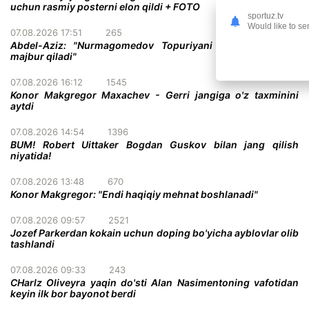
uchun rasmiy posterni elon qildi + FOTO
sportuz.tv
Would like to se
07.08.2026 17:51
265
Abdel-Aziz: "Nurmagomedov Topuriyani taslim bo'lishga
majbur qiladi"
07.08.2026 16:12
1545
Konor Makgregor Maxachev - Gerri jangiga o'z taxminini
aytdi
07.08.2026 14:54
1396
BUM! Robert Uittaker Bogdan Guskov bilan jang qilish
niyatida!
07.08.2026 13:48
670
Konor Makgregor: "Endi haqiqiy mehnat boshlanadi"
07.08.2026 09:57
2521
Jozef Parkerdan kokain uchun doping bo'yicha ayblovlar olib
tashlandi
07.08.2026 09:33
243
CHarlz Oliveyra yaqin do'sti Alan Nasimentoning vafotidan
keyin ilk bor bayonot berdi