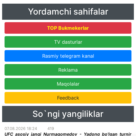
Yordamchi sahifalar
TOP Bukmekerlar
TV dasturlar
Rasmiy telegram kanal
Reklama
Maqolalar
Feedback
So`ngi yangiliklar
07.08.2026 18:24
419
UFC asosiy jangi Nurmagomedov - Yadong bo'lgan turnir