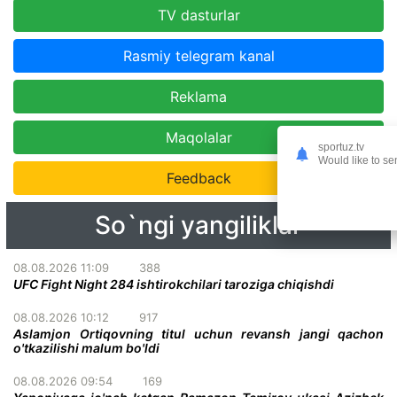
TV dasturlar
Rasmiy telegram kanal
Reklama
Maqolalar
sportuz.tv
Would like to se
Feedback
So`ngi yangiliklar
08.08.2026 11:09
388
UFC Fight Night 284 ishtirokchilari taroziga chiqishdi
08.08.2026 10:12
917
Aslamjon Ortiqovning titul uchun revansh jangi qachon
o'tkazilishi malum bo'ldi
08.08.2026 09:54
169