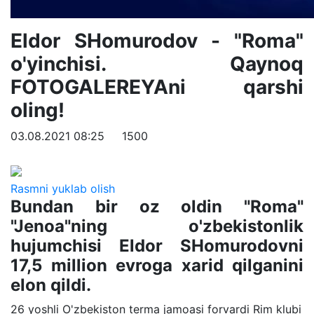
Eldor SHomurodov - "Roma"
o'yinchisi. Qaynoq
FOTOGALEREYAni qarshi
oling!
03.08.2021 08:25
1500
Rasmni yuklab olish
Bundan bir oz oldin "Roma"
"Jenoa"ning o'zbekistonlik
hujumchisi Eldor SHomurodovni
17,5 million evroga xarid qilganini
elon qildi.
26 yoshli O'zbekiston terma jamoasi forvardi Rim klubi