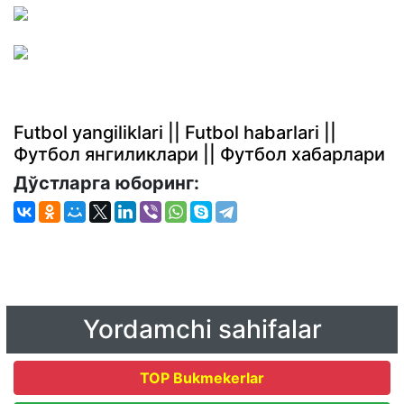
Futbol yangiliklari || Futbol habarlari ||
Футбол янгиликлари || Футбол хабарлари
Дўстларга юборинг:
Yordamchi sahifalar
TOP Bukmekerlar