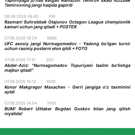
Yaponiyaga jo'nab ketgan Ramazon Temirov ukasi Azizbek
Temirovning jangi haqida gapirdi
08.08.2026 09:45
109
Rasman! Suhrobbek Otajonov Octagon League chempionlik
kamari uchun jang qiladi + POSTER
07.08.2026 18:24
6886
UFC asosiy jangi Nurmagomedov - Yadong bo'lgan turnir
uchun rasmiy posterni elon qildi + FOTO
07.08.2026 17:51
325
Abdel-Aziz: "Nurmagomedov Topuriyani taslim bo'lishga
majbur qiladi"
07.08.2026 16:12
1608
Konor Makgregor Maxachev - Gerri jangiga o'z taxminini
aytdi
07.08.2026 14:54
1450
BUM! Robert Uittaker Bogdan Guskov bilan jang qilish
niyatida!