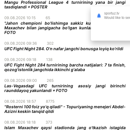
Mangu Professional League 4 turnirining yana bir jangi
tasdiqlandi + POSTER
sportuz.tv
09.08.2026 10:15
65
Would like to se
"Jahon chempioni bo'lishimga sakkiz kun qoldi" - Gerri
Maxachev bilan jangigacha bo'lgan kunlarni sanamoqda +
FOTO
09.08.2026 09:36
302
UFC Fight Night 284. O'n nafar jangchi bonusga loyiq ko'rildi
09.08.2026 09:18
138
UFC Fight Night 284 turnirining barcha natijalari: 7 ta finish,
qozog'istonlik jangchida ikkinchi g'alaba
09.08.2026 09:00
265
Las-Vegasdagi UFC turnirining asosiy jangi birinchi
raunddayoq yakunlandi + FOTO
08.08.2026 18:57
8775
"Rosterni 100 foiz yo'q qiladi" - Topuriyaning menejeri Abdel-
Azizni keskin tanqid qildi
08.08.2026 18:18
373
Islam Maxachev qaysi stadionda jang o'tkazish istagida