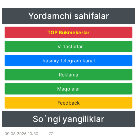
Yordamchi sahifalar
TOP Bukmekerlar
TV dasturlar
Rasmiy telegram kanal
Reklama
Maqolalar
Feedback
So`ngi yangiliklar
09.08.2026 10:30
77