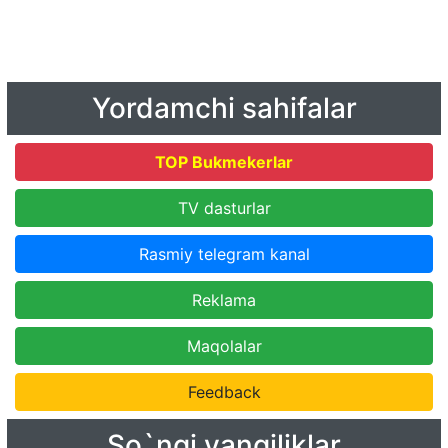
Yordamchi sahifalar
TOP Bukmekerlar
TV dasturlar
Rasmiy telegram kanal
Reklama
Maqolalar
Feedback
So`ngi yangiliklar