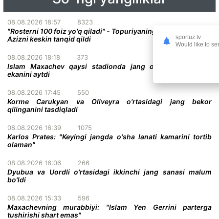
08.08.2026 18:57
8323
"Rosterni 100 foiz yo'q qiladi" - Topuriyaning menejeri Abdel-
sportuz.tv
Azizni keskin tanqid qildi
Would like to se
08.08.2026 18:18
373
Islam Maxachev qaysi stadionda jang o'tkazish istagida
ekanini aytdi
08.08.2026 17:45
550
Korme Carukyan va Oliveyra o'rtasidagi jang bekor
qilinganini tasdiqladi
08.08.2026 16:39
1075
Karlos Prates: "Keyingi jangda o'sha lanati kamarini tortib
olaman"
08.08.2026 16:06
266
Dyubua va Uordli o'rtasidagi ikkinchi jang sanasi malum
bo'ldi
08.08.2026 15:33
596
Maxachevning murabbiyi: "Islam Yen Gerrini parterga
tushirishi shart emas"