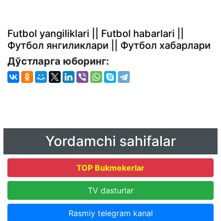
Futbol yangiliklari || Futbol habarlari ||
Футбол янгиликлари || Футбол хабарлари
Дўстларга юборинг:
Yordamchi sahifalar
TOP Bukmekerlar
TV dasturlar
Rasmiy telegram kanal