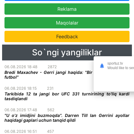
Reklama
Maqolalar
Feedback
So`ngi yangiliklar
sportuz.tv
06.08.2026 18:48
2872
Would like to se
Bredi Maxachev - Gerri jangi haqida: "Bir darvoza oldidagi
futbol"
06.08.2026 18:15
231
Tarkibida 12 ta jangi bor UFC 331 turnirining to'liq kardi
tasdiqlandi
06.08.2026 17:48
562
"U o'z imidjini buzmoqda". Darren Till Ian Gerrini ayollar
haqidagi gaplari uchun tanqid qildi
06.08.2026 16:51
457