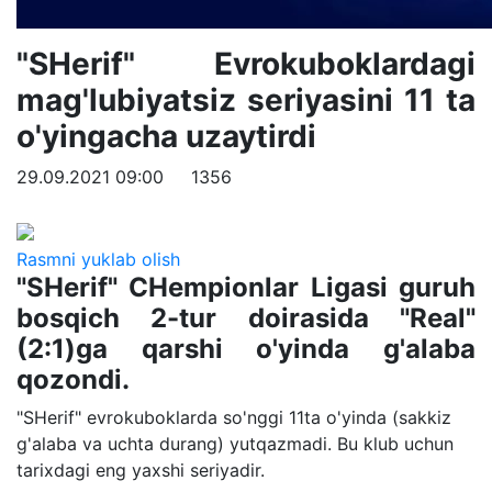
"SHerif" Evrokuboklardagi
mag'lubiyatsiz seriyasini 11 ta
o'yingacha uzaytirdi
29.09.2021 09:00
1356
Rasmni yuklab olish
"SHerif" CHempionlar Ligasi guruh
bosqich 2-tur doirasida "Real"
(2:1)ga qarshi o'yinda g'alaba
qozondi.
"SHerif" evrokuboklarda so'nggi 11ta o'yinda (sakkiz
g'alaba va uchta durang) yutqazmadi. Bu klub uchun
tarixdagi eng yaxshi seriyadir.