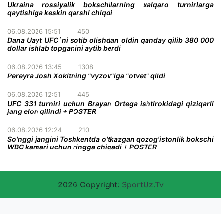
Ukraina rossiyalik bokschilarning xalqaro turnirlarga
qaytishiga keskin qarshi chiqdi
06.08.2026 15:51
450
Dana Uayt UFC`ni sotib olishdan oldin qanday qilib 380 000
dollar ishlab topganini aytib berdi
06.08.2026 13:45
1308
Pereyra Josh Xokitning "vyzov"iga "otvet" qildi
06.08.2026 12:51
445
UFC 331 turniri uchun Brayan Ortega ishtirokidagi qiziqarli
jang elon qilindi + POSTER
06.08.2026 12:24
210
So'nggi jangini Toshkentda o'tkazgan qozog'istonlik bokschi
WBC kamari uchun ringga chiqadi + POSTER
2026 Copyright:
SportUz.Tv