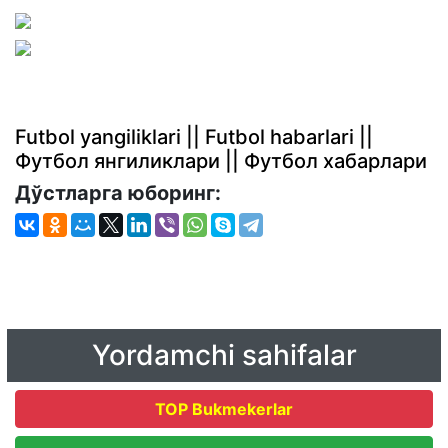
Futbol yangiliklari || Futbol habarlari ||
Футбол янгиликлари || Футбол хабарлари
Дўстларга юборинг:
Yordamchi sahifalar
TOP Bukmekerlar