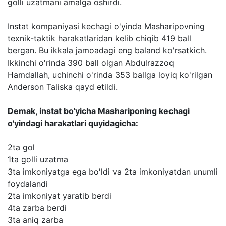
golli uzatmani amalga oshirdi.
Instat kompaniyasi kechagi o'yinda Masharipovning
texnik-taktik harakatlaridan kelib chiqib 419 ball
bergan. Bu ikkala jamoadagi eng baland ko'rsatkich.
Ikkinchi o'rinda 390 ball olgan Abdulrazzoq
Hamdallah, uchinchi o'rinda 353 ballga loyiq ko'rilgan
Anderson Taliska qayd etildi.
Demak, instat bo'yicha Mashariponing kechagi
o'yindagi harakatlari quyidagicha:
2ta gol
1ta golli uzatma
3ta imkoniyatga ega bo'ldi va 2ta imkoniyatdan unumli
foydalandi
2ta imkoniyat yaratib berdi
4ta zarba berdi
3ta aniq zarba