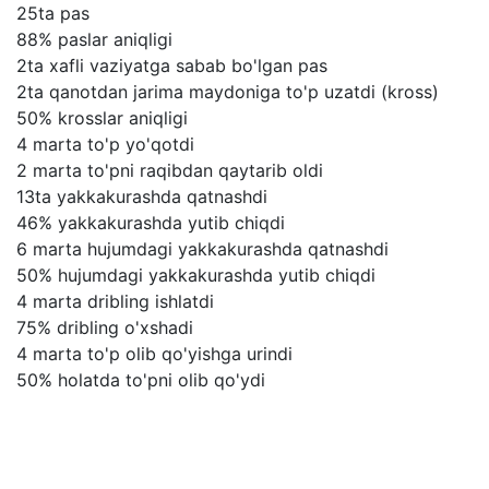
25ta pas
88% paslar aniqligi
2ta xafli vaziyatga sabab bo'lgan pas
2ta qanotdan jarima maydoniga to'p uzatdi (kross)
50% krosslar aniqligi
4 marta to'p yo'qotdi
2 marta to'pni raqibdan qaytarib oldi
13ta yakkakurashda qatnashdi
46% yakkakurashda yutib chiqdi
6 marta hujumdagi yakkakurashda qatnashdi
50% hujumdagi yakkakurashda yutib chiqdi
4 marta dribling ishlatdi
75% dribling o'xshadi
4 marta to'p olib qo'yishga urindi
50% holatda to'pni olib qo'ydi