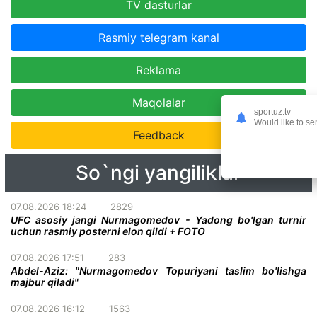
TV dasturlar
Rasmiy telegram kanal
Reklama
Maqolalar
sportuz.tv
Would like to se
Feedback
So`ngi yangiliklar
07.08.2026 18:24
2829
UFC asosiy jangi Nurmagomedov - Yadong bo'lgan turnir
uchun rasmiy posterni elon qildi + FOTO
07.08.2026 17:51
283
Abdel-Aziz: "Nurmagomedov Topuriyani taslim bo'lishga
majbur qiladi"
07.08.2026 16:12
1563