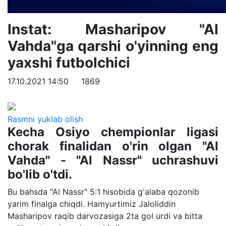
Instat: Masharipov "Al
Vahda"ga qarshi o'yinning eng
yaxshi futbolchici
17.10.2021 14:50
1869
Rasmni yuklab olish
Kecha Osiyo chempionlar ligasi
chorak finalidan o'rin olgan "Al
Vahda" - "Al Nassr" uchrashuvi
bo'lib o'tdi.
Bu bahsda "Al Nassr" 5:1 hisobida g'alaba qozonib
yarim finalga chiqdi. Hamyurtimiz Jaloliddin
Masharipov raqib darvozasiga 2ta gol urdi va bitta