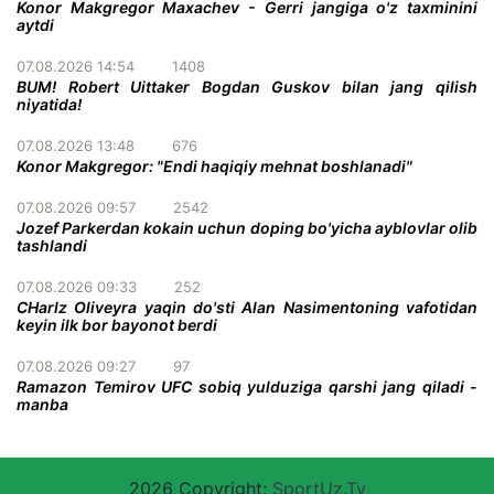
Konor Makgregor Maxachev - Gerri jangiga o'z taxminini
aytdi
07.08.2026 14:54
1408
BUM! Robert Uittaker Bogdan Guskov bilan jang qilish
niyatida!
07.08.2026 13:48
676
Konor Makgregor: "Endi haqiqiy mehnat boshlanadi"
07.08.2026 09:57
2542
Jozef Parkerdan kokain uchun doping bo'yicha ayblovlar olib
tashlandi
07.08.2026 09:33
252
CHarlz Oliveyra yaqin do'sti Alan Nasimentoning vafotidan
keyin ilk bor bayonot berdi
07.08.2026 09:27
97
Ramazon Temirov UFC sobiq yulduziga qarshi jang qiladi -
manba
2026 Copyright:
SportUz.Tv