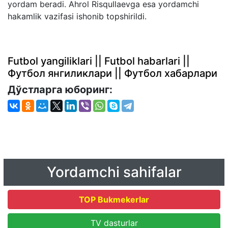
yordam beradi. Ahrol Risqullaevga esa yordamchi
hakamlik vazifasi ishonib topshirildi.
Futbol yangiliklari || Futbol habarlari ||
Футбол янгиликлари || Футбол хабарлари
Дўстларга юборинг:
Yordamchi sahifalar
TOP Bukmekerlar
TV dasturlar