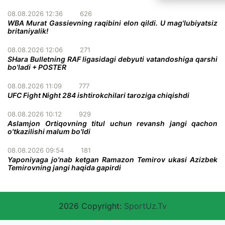
08.08.2026 12:36
626
WBA Murat Gassievning raqibini elon qildi. U mag'lubiyatsiz
britaniyalik!
08.08.2026 12:06
271
SHara Bulletning RAF ligasidagi debyuti vatandoshiga qarshi
bo'ladi + POSTER
08.08.2026 11:09
777
UFC Fight Night 284 ishtirokchilari taroziga chiqishdi
08.08.2026 10:12
929
Aslamjon Ortiqovning titul uchun revansh jangi qachon
o'tkazilishi malum bo'ldi
08.08.2026 09:54
181
Yaponiyaga jo'nab ketgan Ramazon Temirov ukasi Azizbek
Temirovning jangi haqida gapirdi
2026 Copyright:
SportUz.Tv