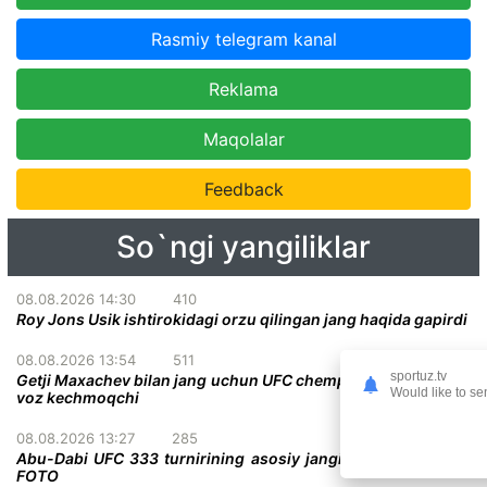
Rasmiy telegram kanal
Reklama
Maqolalar
Feedback
So`ngi yangiliklar
08.08.2026 14:30
410
Roy Jons Usik ishtirokidagi orzu qilingan jang haqida gapirdi
08.08.2026 13:54
511
sportuz.tv
Getji Maxachev bilan jang uchun UFC chempionlik kamaridan
Would like to se
voz kechmoqchi
08.08.2026 13:27
285
Abu-Dabi UFC 333 turnirining asosiy jangi deyarli malum +
FOTO