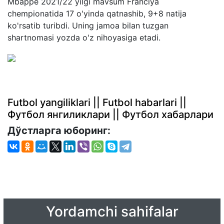
Mbappe 2021/22 yilgi mavsum Franciya
chempionatida 17 o'yinda qatnashib, 9+8 natija
ko'rsatib turibdi. Uning jamoa bilan tuzgan
shartnomasi yozda o'z nihoyasiga etadi.
Futbol yangiliklari || Futbol habarlari ||
Футбол янгиликлари || Футбол хабарлари
Дўстларга юборинг:
Yordamchi sahifalar