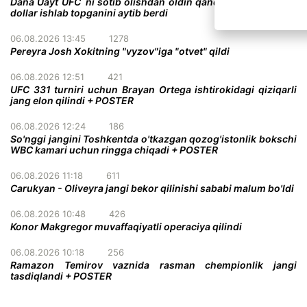
Dana Uayt UFC`ni sotib olishdan oldin qanday qilib 380 000
dollar ishlab topganini aytib berdi
06.08.2026 13:45
1278
Pereyra Josh Xokitning "vyzov"iga "otvet" qildi
06.08.2026 12:51
421
UFC 331 turniri uchun Brayan Ortega ishtirokidagi qiziqarli
jang elon qilindi + POSTER
06.08.2026 12:24
186
So'nggi jangini Toshkentda o'tkazgan qozog'istonlik bokschi
WBC kamari uchun ringga chiqadi + POSTER
06.08.2026 11:18
611
Carukyan - Oliveyra jangi bekor qilinishi sababi malum bo'ldi
06.08.2026 10:48
426
Konor Makgregor muvaffaqiyatli operaciya qilindi
06.08.2026 10:18
256
Ramazon Temirov vaznida rasman chempionlik jangi
tasdiqlandi + POSTER