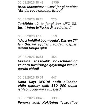
06.08.2026 18:48
2759
Bredi Maxachev - Gerri jangi haqida:
"Bir darvoza oldidagi futbol"
06.08.2026 18:15
225
Tarkibida 12 ta jangi bor UFC 331
turnirining to'liq kardi tasdiqlandi
06.08.2026 17:48
559
"U o'z imidjini buzmoqda". Darren Till
Ian Gerrini ayollar haqidagi gaplari
uchun tanqid qildi
06.08.2026 16:51
454
Ukraina rossiyalik bokschilarning
xalqaro turnirlarga qaytishiga keskin
qarshi chiqdi
06.08.2026 15:51
447
Dana Uayt UFC`ni sotib olishdan
oldin qanday qilib 380 000 dollar
ishlab topganini aytib berdi
06.08.2026 13:45
1305
Pereyra Josh Xokitning "vyzov"iga