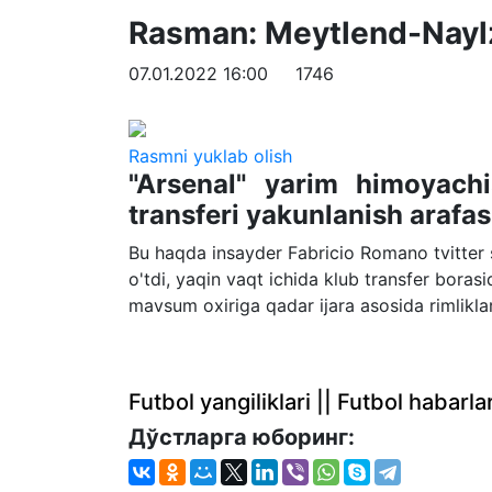
Rasman: Meytlend-Naylz
07.01.2022 16:00
1746
Rasmni yuklab olish
"Arsenal" yarim himoyach
transferi yakunlanish arafas
Bu haqda insayder Fabricio Romano tvitter s
o'tdi, yaqin vaqt ichida klub transfer boras
mavsum oxiriga qadar ijara asosida rimliklar
Futbol yangiliklari || Futbol haba
Дўстларга юборинг: