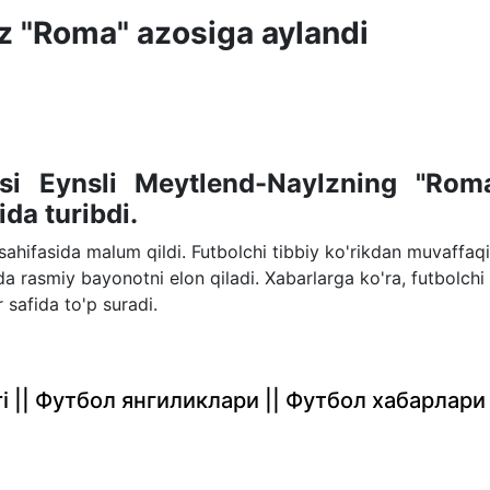
 "Roma" azosiga aylandi
isi Eynsli Meytlend-Naylzning "Rom
ida turibdi.
ahifasida malum qildi. Futbolchi tibbiy ko'rikdan muvaffaqi
ida rasmiy bayonotni elon qiladi. Xabarlarga ko'ra, futbolchi
 safida to'p suradi.
rlari || Футбол янгиликлари || Футбол хабарлари