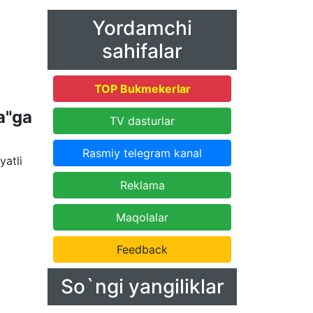
Yordamchi
sahifalar
TOP Bukmekerlar
a"ga
TV dasturlar
Rasmiy telegram kanal
yatli
Reklama
Maqolalar
Feedback
So`ngi yangiliklar