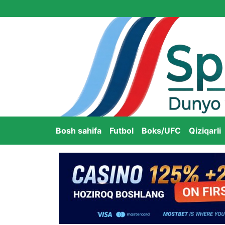
Bosh sahifa
Futbol
Boks/UFC
Qiziqarli