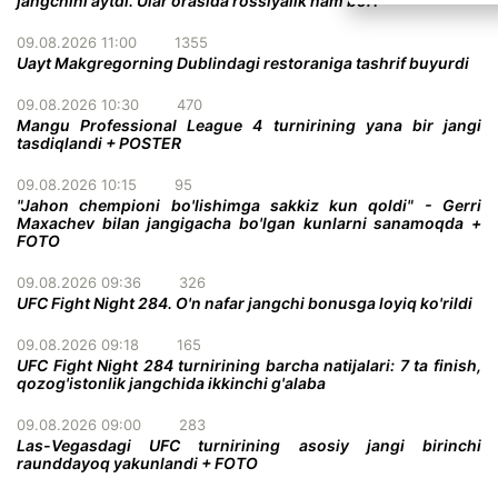
jangchini aytdi. Ular orasida rossiyalik ham bor!
09.08.2026 11:00
1355
Uayt Makgregorning Dublindagi restoraniga tashrif buyurdi
09.08.2026 10:30
470
Mangu Professional League 4 turnirining yana bir jangi
tasdiqlandi + POSTER
09.08.2026 10:15
95
"Jahon chempioni bo'lishimga sakkiz kun qoldi" - Gerri
Maxachev bilan jangigacha bo'lgan kunlarni sanamoqda +
FOTO
09.08.2026 09:36
326
UFC Fight Night 284. O'n nafar jangchi bonusga loyiq ko'rildi
09.08.2026 09:18
165
UFC Fight Night 284 turnirining barcha natijalari: 7 ta finish,
qozog'istonlik jangchida ikkinchi g'alaba
09.08.2026 09:00
283
Las-Vegasdagi UFC turnirining asosiy jangi birinchi
raunddayoq yakunlandi + FOTO