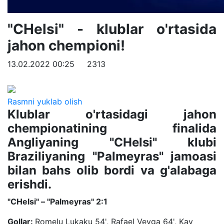
"CHelsi" - klublar o'rtasida
jahon chempioni!
13.02.2022 00:25
2313
Rasmni yuklab olish
Klublar o'rtasidagi jahon
chempionatining finalida
Angliyaning "CHelsi" klubi
Braziliyaning "Palmeyras" jamoasi
bilan bahs olib bordi va g'alabaga
erishdi.
"CHelsi" – "Palmeyras" 2:1
Gollar:
Romelu Lukaku 54', Rafael Veyga 64', Kay