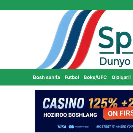
Bosh sahifa
Futbol
Boks/UFC
Qiziqarli