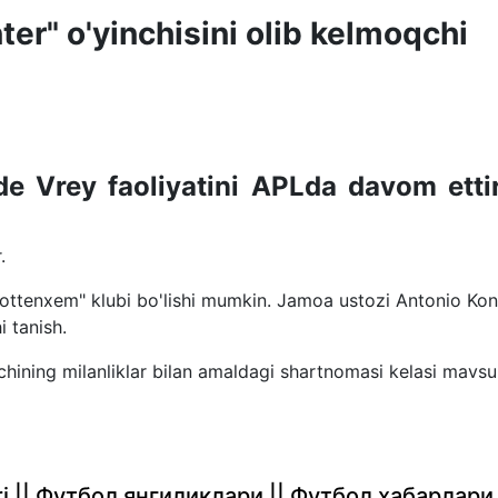
er" o'yinchisini olib kelmoqchi
de Vrey faoliyatini APLda davom ettir
.
ottenxem" klubi bo'lishi mumkin. Jamoa ustozi Antonio Kon
i tanish.
lchining milanliklar bilan amaldagi shartnomasi kelasi mavs
rlari || Футбол янгиликлари || Футбол хабарлари