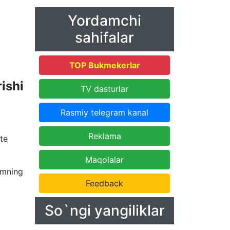
Yordamchi
sahifalar
TOP Bukmekerlar
ishi
TV dasturlar
Rasmiy telegram kanal
Reklama
te
Maqolalar
umning
Feedback
So`ngi yangiliklar