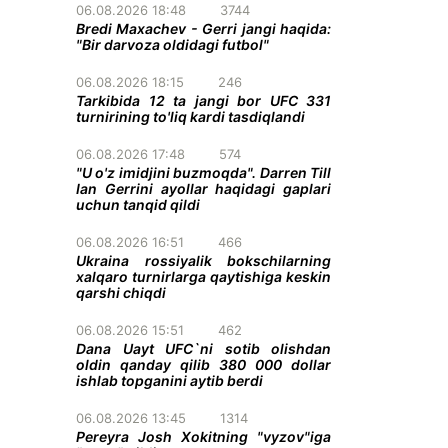
06.08.2026 18:48
3744
Bredi Maxachev - Gerri jangi haqida:
"Bir darvoza oldidagi futbol"
06.08.2026 18:15
246
Tarkibida 12 ta jangi bor UFC 331
turnirining to'liq kardi tasdiqlandi
06.08.2026 17:48
574
"U o'z imidjini buzmoqda". Darren Till
Ian Gerrini ayollar haqidagi gaplari
uchun tanqid qildi
06.08.2026 16:51
466
Ukraina rossiyalik bokschilarning
xalqaro turnirlarga qaytishiga keskin
qarshi chiqdi
06.08.2026 15:51
462
Dana Uayt UFC`ni sotib olishdan
oldin qanday qilib 380 000 dollar
ishlab topganini aytib berdi
06.08.2026 13:45
1314
Pereyra Josh Xokitning "vyzov"iga