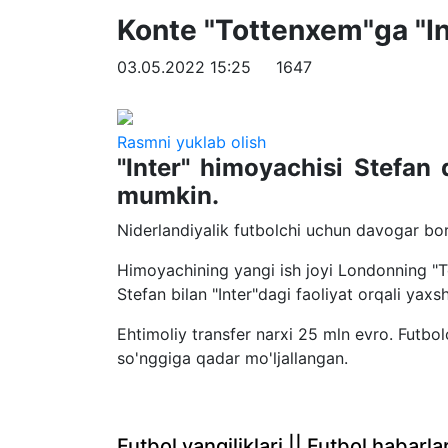
Konte "Tottenxem"ga "Int
03.05.2022 15:25
1647
Rasmni yuklab olish
"Inter" himoyachisi Stefan 
mumkin.
Niderlandiyalik futbolchi uchun davogar bor
Himoyachining yangi ish joyi Londonning "T
Stefan bilan "Inter"dagi faoliyat orqali yaxsh
Ehtimoliy transfer narxi 25 mln evro. Futbo
so'nggiga qadar mo'ljallangan.
Futbol yangiliklari || Futbol haba