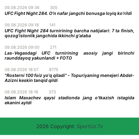
09.08.2026 09:36
305
UFC Fight Night 284. O'n nafar jangchi bonusga loyiq ko'rildi
09.08.2026 09:18
141
UFC Fight Night 284 turnirining barcha natijalari: 7 ta finish,
qozog'istonlik jangchida ikkinchi g'alaba
09.08.2026 09:00
271
Las-Vegasdagi UFC turnirining asosiy jangi birinchi
raunddayoq yakunlandi + FOTO
08.08.2026 18:57
8775
"Rosterni 100 foiz yo'q qiladi" - Topuriyaning menejeri Abdel-
Azizni keskin tanqid qildi
08.08.2026 18:18
373
Islam Maxachev qaysi stadionda jang o'tkazish istagida
ekanini aytdi
2026 Copyright:
SportUz.Tv