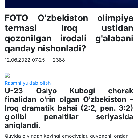
FOTO O'zbekiston olimpiya
termasi Iroq ustidan
qozonilgan irodali g'alabani
qanday nishonladi?
12.06.2022 07:25
2388
Rasmni yuklab olish
U-23 Osiyo Kubogi chorak
finalidan o'rin olgan O'zbekiston –
Iroq dramatik bahsi (2:2, pen. 3:2)
g'olibi penaltilar seriyasida
aniqlandi.
Quyida o'yindan keyingi emociyalar, quvonchli ondan