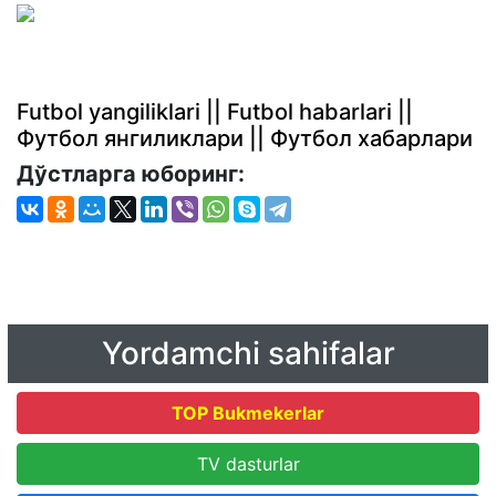
Futbol yangiliklari || Futbol habarlari ||
Футбол янгиликлари || Футбол хабарлари
Дўстларга юборинг:
Yordamchi sahifalar
TOP Bukmekerlar
TV dasturlar