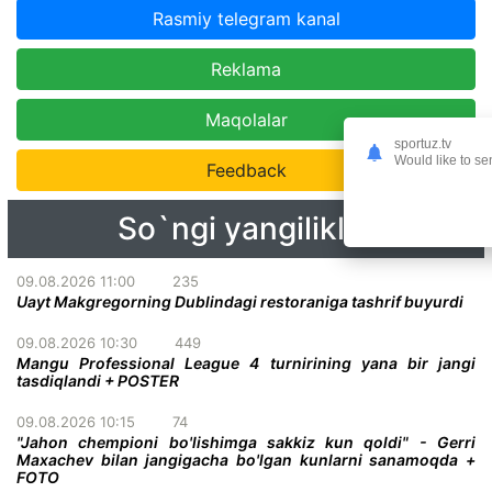
Rasmiy telegram kanal
Reklama
Maqolalar
sportuz.tv
Would like to se
Feedback
So`ngi yangiliklar
09.08.2026 11:00
235
Uayt Makgregorning Dublindagi restoraniga tashrif buyurdi
09.08.2026 10:30
449
Mangu Professional League 4 turnirining yana bir jangi
tasdiqlandi + POSTER
09.08.2026 10:15
74
"Jahon chempioni bo'lishimga sakkiz kun qoldi" - Gerri
Maxachev bilan jangigacha bo'lgan kunlarni sanamoqda +
FOTO