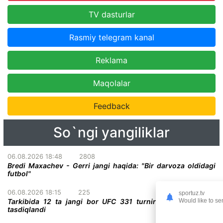
TV dasturlar
Rasmiy telegram kanal
Reklama
Maqolalar
Feedback
So`ngi yangiliklar
06.08.2026 18:48
2808
Bredi Maxachev - Gerri jangi haqida: "Bir darvoza oldidagi
futbol"
06.08.2026 18:15
225
sportuz.tv
Would like to se
Tarkibida 12 ta jangi bor UFC 331 turnirining to'liq kardi
tasdiqlandi