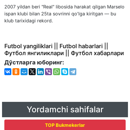
2007 yildan beri "Real" libosida harakat qilgan Marselo
ispan klubi bilan 25ta sovrinni qo'lga kiritgan — bu
klub tarixidagi rekord.
Futbol yangiliklari || Futbol habarlari ||
Футбол янгиликлари || Футбол хабарлари
Дўстларга юборинг:
Yordamchi sahifalar
TOP Bukmekerlar