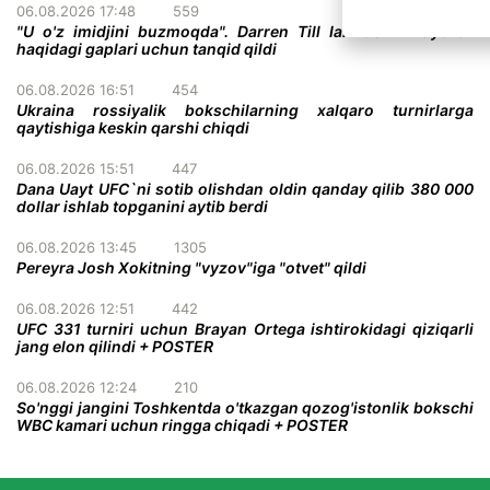
06.08.2026 17:48
559
"U o'z imidjini buzmoqda". Darren Till Ian Gerrini ayollar
haqidagi gaplari uchun tanqid qildi
06.08.2026 16:51
454
Ukraina rossiyalik bokschilarning xalqaro turnirlarga
qaytishiga keskin qarshi chiqdi
06.08.2026 15:51
447
Dana Uayt UFC`ni sotib olishdan oldin qanday qilib 380 000
dollar ishlab topganini aytib berdi
06.08.2026 13:45
1305
Pereyra Josh Xokitning "vyzov"iga "otvet" qildi
06.08.2026 12:51
442
UFC 331 turniri uchun Brayan Ortega ishtirokidagi qiziqarli
jang elon qilindi + POSTER
06.08.2026 12:24
210
So'nggi jangini Toshkentda o'tkazgan qozog'istonlik bokschi
WBC kamari uchun ringga chiqadi + POSTER